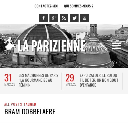
CONTACTEZ-MOI
QUI SOMMES-NOUS ?
31
29
LES MÂCHONNES DE PARIS
EXPO CALDER, LE ROI DU
: LA GOURMANDISE AU
FIL DE FER, UN BON GOÛT
FÉMININ
D’ENFANCE
MAI 2026
MAI 2026
M
ALL POSTS TAGGED
BRAM DOBBELAERE