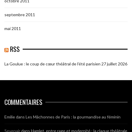
octobre 2011
septembre 2011
mai 2011
RSS
La Goulue : le coup de cœur théâtral de l’été parisien
27 juillet 2026
COMMENTAIRES
Emilie
dans
Les Mâchonnes de Paris : la gourmandise au féminin
Sevenair
dans
Hamlet, entre rage et modernité : la claque théâtrale