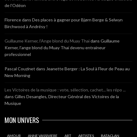
de l’Odéon
Florence
dans
Des places à gagner pour Bjørn Berge & Selwyn
Birchwood à Andrésy !
Guillaume Kerner, l’Ange blond du Muay Thaï
dans
Guillaume
Kerner, l’ange blond du Muay Thaï devenu entraineur
professionnel
Pascal Couzinet
dans
Jeanette Berger : La Soul à Fleur de Peau au
New Morning
Les Victoires de la musique : vote, sélection, cachet... les répo ...
dans
Gilles Desangles, Directeur Général des Victoires de la
Musique
MON UNIVERS
AMOUR
ANNE VASSIVIERE
ART
ARTISTES
BATACLAN