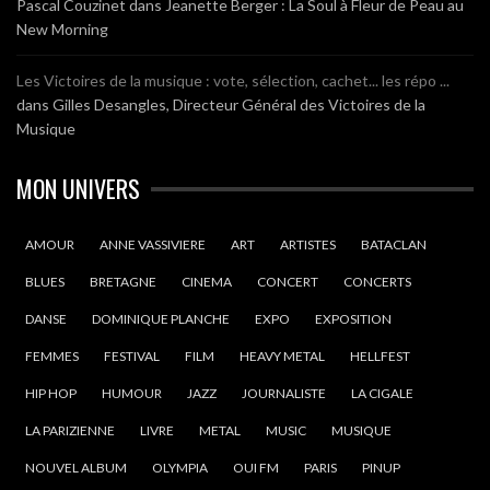
Pascal Couzinet
dans
Jeanette Berger : La Soul à Fleur de Peau au
New Morning
Les Victoires de la musique : vote, sélection, cachet... les répo ...
dans
Gilles Desangles, Directeur Général des Victoires de la
Musique
MON UNIVERS
AMOUR
ANNE VASSIVIERE
ART
ARTISTES
BATACLAN
BLUES
BRETAGNE
CINEMA
CONCERT
CONCERTS
DANSE
DOMINIQUE PLANCHE
EXPO
EXPOSITION
FEMMES
FESTIVAL
FILM
HEAVY METAL
HELLFEST
HIP HOP
HUMOUR
JAZZ
JOURNALISTE
LA CIGALE
LA PARIZIENNE
LIVRE
METAL
MUSIC
MUSIQUE
NOUVEL ALBUM
OLYMPIA
OUI FM
PARIS
PINUP