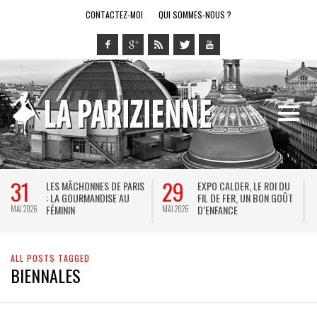
CONTACTEZ-MOI
QUI SOMMES-NOUS ?
31
29
LES MÂCHONNES DE PARIS
EXPO CALDER, LE ROI DU
: LA GOURMANDISE AU
FIL DE FER, UN BON GOÛT
FÉMININ
D’ENFANCE
MAI 2026
MAI 2026
M
ALL POSTS TAGGED
BIENNALES