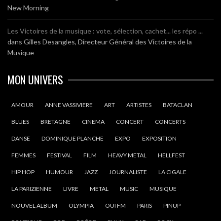
New Morning
Les Victoires de la musique : vote, sélection, cachet... les répo ...
dans
Gilles Desangles, Directeur Général des Victoires de la
Musique
MON UNIVERS
AMOUR
ANNE VASSIVIERE
ART
ARTISTES
BATACLAN
BLUES
BRETAGNE
CINEMA
CONCERT
CONCERTS
DANSE
DOMINIQUE PLANCHE
EXPO
EXPOSITION
FEMMES
FESTIVAL
FILM
HEAVY METAL
HELLFEST
HIP HOP
HUMOUR
JAZZ
JOURNALISTE
LA CIGALE
LA PARIZIENNE
LIVRE
METAL
MUSIC
MUSIQUE
NOUVEL ALBUM
OLYMPIA
OUI FM
PARIS
PINUP