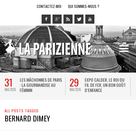
CONTACTEZ-MOI
QUI SOMMES-NOUS ?
31
29
LES MÂCHONNES DE PARIS
EXPO CALDER, LE ROI DU
: LA GOURMANDISE AU
FIL DE FER, UN BON GOÛT
FÉMININ
D’ENFANCE
MAI 2026
MAI 2026
M
ALL POSTS TAGGED
BERNARD DIMEY