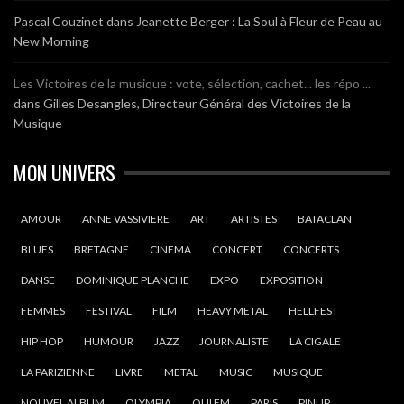
Pascal Couzinet
dans
Jeanette Berger : La Soul à Fleur de Peau au
New Morning
Les Victoires de la musique : vote, sélection, cachet... les répo ...
dans
Gilles Desangles, Directeur Général des Victoires de la
Musique
MON UNIVERS
AMOUR
ANNE VASSIVIERE
ART
ARTISTES
BATACLAN
BLUES
BRETAGNE
CINEMA
CONCERT
CONCERTS
DANSE
DOMINIQUE PLANCHE
EXPO
EXPOSITION
FEMMES
FESTIVAL
FILM
HEAVY METAL
HELLFEST
HIP HOP
HUMOUR
JAZZ
JOURNALISTE
LA CIGALE
LA PARIZIENNE
LIVRE
METAL
MUSIC
MUSIQUE
NOUVEL ALBUM
OLYMPIA
OUI FM
PARIS
PINUP