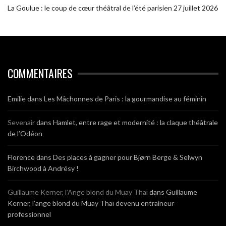
La Goulue : le coup de cœur théâtral de l’été parisien
27 juillet 2026
COMMENTAIRES
Emilie
dans
Les Mâchonnes de Paris : la gourmandise au féminin
Sevenair
dans
Hamlet, entre rage et modernité : la claque théâtrale
de l’Odéon
Florence
dans
Des places à gagner pour Bjørn Berge & Selwyn
Birchwood à Andrésy !
Guillaume Kerner, l’Ange blond du Muay Thaï
dans
Guillaume
Kerner, l’ange blond du Muay Thaï devenu entraineur
professionnel