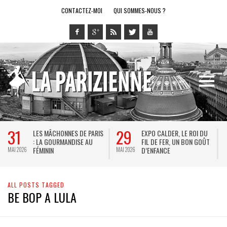
CONTACTEZ-MOI
QUI SOMMES-NOUS ?
31
29
LES MÂCHONNES DE PARIS
EXPO CALDER, LE ROI DU
: LA GOURMANDISE AU
FIL DE FER, UN BON GOÛT
FÉMININ
D’ENFANCE
MAI 2026
MAI 2026
M
ALL POSTS TAGGED
BE BOP A LULA