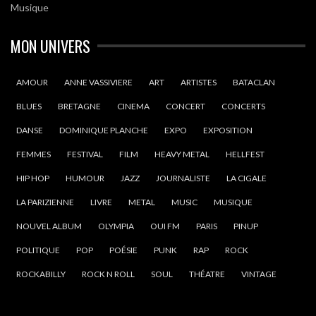
Musique
MON UNIVERS
AMOUR
ANNE VASSIVIERE
ART
ARTISTES
BATACLAN
BLUES
BRETAGNE
CINEMA
CONCERT
CONCERTS
DANSE
DOMINIQUE PLANCHE
EXPO
EXPOSITION
FEMMES
FESTIVAL
FILM
HEAVY METAL
HELLFEST
HIP HOP
HUMOUR
JAZZ
JOURNALISTE
LA CIGALE
LA PARIZIENNE
LIVRE
METAL
MUSIC
MUSIQUE
NOUVEL ALBUM
OLYMPIA
OUI FM
PARIS
PINUP
POLITIQUE
POP
POÉSIE
PUNK
RAP
ROCK
ROCKABILLY
ROCK N ROLL
SOUL
THÉATRE
VINTAGE