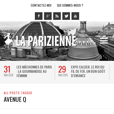
CONTACTEZ-MOI
QUI SOMMES-NOUS ?
31
29
LES MÂCHONNES DE PARIS
EXPO CALDER, LE ROI DU
: LA GOURMANDISE AU
FIL DE FER, UN BON GOÛT
FÉMININ
D’ENFANCE
MAI 2026
MAI 2026
M
ALL POSTS TAGGED
AVENUE Q