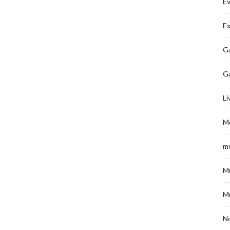
É
Ex
Ga
G
Li
M
m
M
M
No