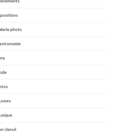
vènements
positions
lerie photo
astronomie
vre
ode
otos
usees
usique
n classé