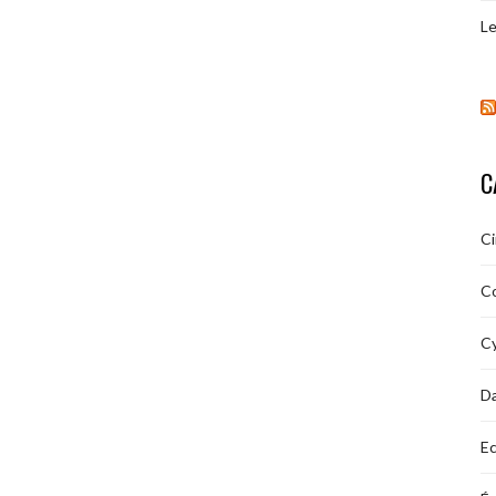
Le
C
C
C
Cy
D
Ec