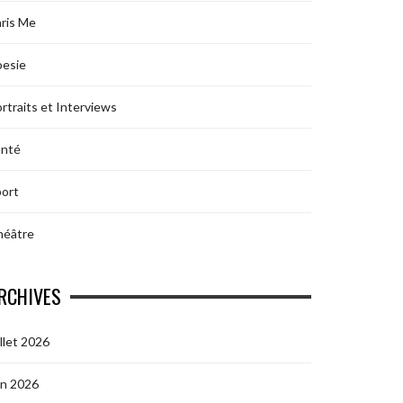
ris Me
oesie
rtraits et Interviews
anté
ort
héâtre
RCHIVES
illet 2026
in 2026