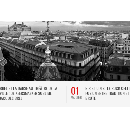
01
BREL ET LA DANSE AU THÉÂTRE DE LA
B.R.E.T.O.N.S : LE ROCK CELT
VILLE : DE KEERSMAEKER SUBLIME
FUSION ENTRE TRADITION ET
JACQUES BREL
BRUTE
MAI 2026