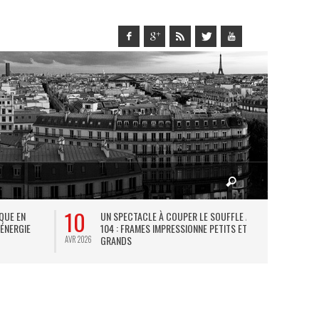
10
27
IQUE EN
UN SPECTACLE À COUPER LE SOUFFLE AU
L
 ÉNERGIE
104 : FRAMES IMPRESSIONNE PETITS ET
TH
GRANDS
AVR 2026
JUIL 2026