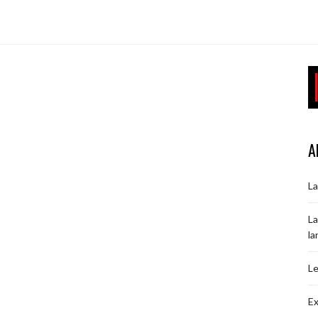
A
La
La
la
Le
Ex