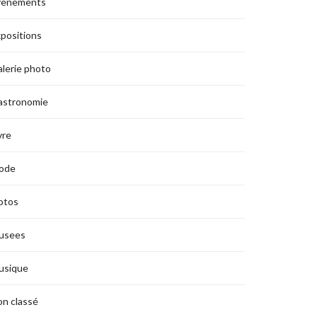
vènements
positions
lerie photo
astronomie
vre
ode
otos
usees
usique
n classé