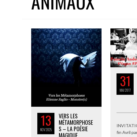
ANIMAUX
31
MAI
2017
13
VERS LES
MÉTAMORPHOSE
INVITATI
S – LA POÉSIE
NOV
2025
fin Avril p
MAGIQUE