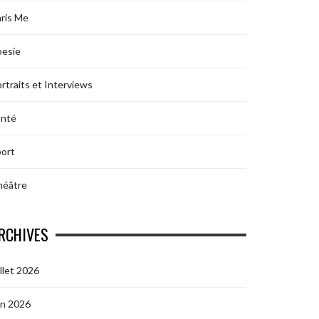
ris Me
oesie
rtraits et Interviews
anté
ort
héâtre
RCHIVES
illet 2026
in 2026