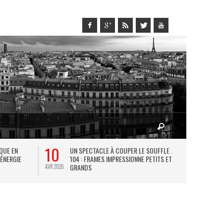
10
27
IQUE EN
UN SPECTACLE À COUPER LE SOUFFLE AU
L
 ÉNERGIE
104 : FRAMES IMPRESSIONNE PETITS ET
TH
GRANDS
AVR 2026
JUIL 2026