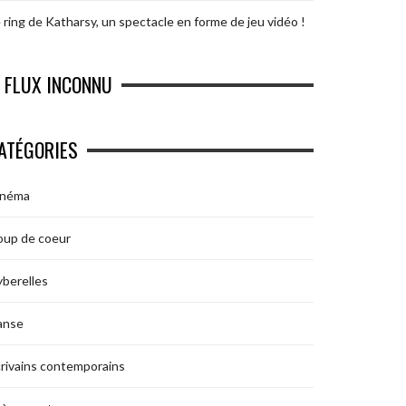
 ring de Katharsy, un spectacle en forme de jeu vidéo !
FLUX INCONNU
ATÉGORIES
inéma
oup de coeur
berelles
anse
rivains contemporains