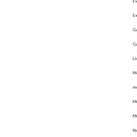
É
Ex
Ga
G
Li
M
m
M
M
No