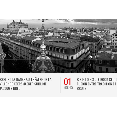
01
BREL ET LA DANSE AU THÉÂTRE DE LA
B.R.E.T.O.N.S : LE ROCK CELT
VILLE : DE KEERSMAEKER SUBLIME
FUSION ENTRE TRADITION ET
JACQUES BREL
BRUTE
MAI 2026