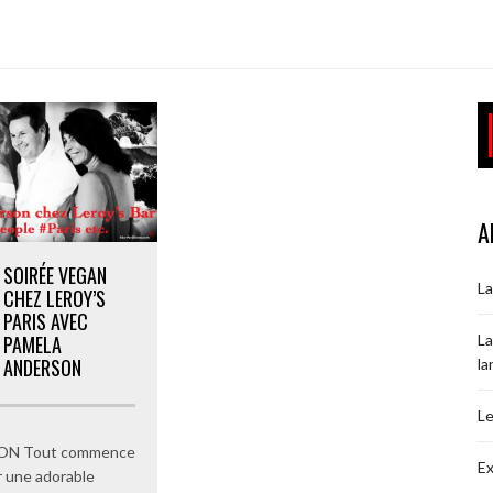
A
SOIRÉE VEGAN
La
CHEZ LEROY’S
PARIS AVEC
La
PAMELA
ANDERSON
la
Le
ON Tout commence
Ex
ar une adorable