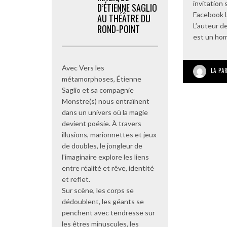
invitation
D’ÉTIENNE SAGLIO
Facebook 
AU THÉÂTRE DU
L’auteur d
ROND-POINT
est un ho
Avec Vers les
LA PA
métamorphoses, Étienne
Saglio et sa compagnie
Monstre(s) nous entraînent
dans un univers où la magie
devient poésie. À travers
illusions, marionnettes et jeux
de doubles, le jongleur de
l’imaginaire explore les liens
entre réalité et rêve, identité
et reflet.
Sur scène, les corps se
dédoublent, les géants se
penchent avec tendresse sur
les êtres minuscules, les