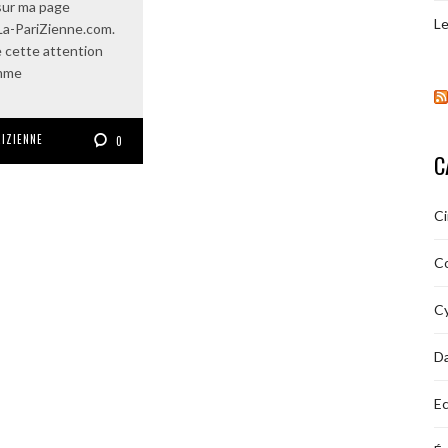
 sur ma page
Le
La-PariZienne.com.
e cette attention
mme
RIZIENNE
0
C
C
C
Cy
D
Ec