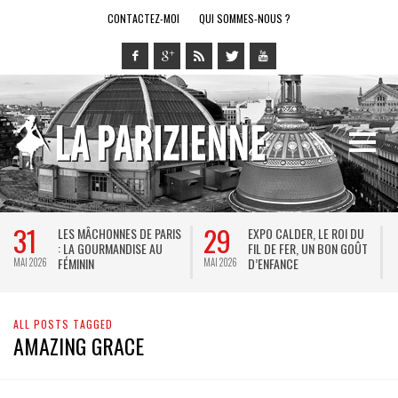
CONTACTEZ-MOI
QUI SOMMES-NOUS ?
31
29
LES MÂCHONNES DE PARIS
EXPO CALDER, LE ROI DU
: LA GOURMANDISE AU
FIL DE FER, UN BON GOÛT
FÉMININ
D’ENFANCE
MAI 2026
MAI 2026
M
ALL POSTS TAGGED
AMAZING GRACE