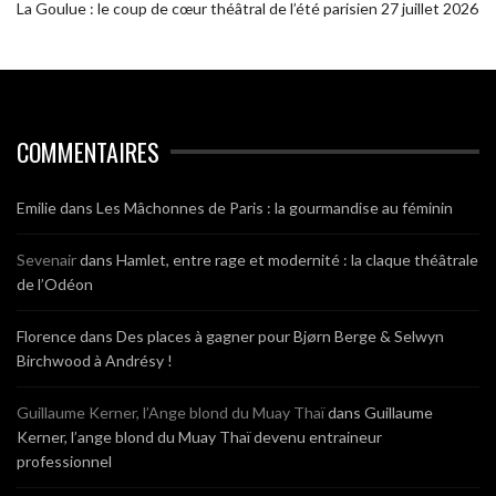
La Goulue : le coup de cœur théâtral de l’été parisien
27 juillet 2026
COMMENTAIRES
Emilie
dans
Les Mâchonnes de Paris : la gourmandise au féminin
Sevenair
dans
Hamlet, entre rage et modernité : la claque théâtrale
de l’Odéon
Florence
dans
Des places à gagner pour Bjørn Berge & Selwyn
Birchwood à Andrésy !
Guillaume Kerner, l’Ange blond du Muay Thaï
dans
Guillaume
Kerner, l’ange blond du Muay Thaï devenu entraineur
professionnel