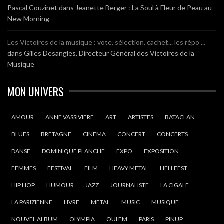
Pascal Couzinet
dans
Jeanette Berger : La Soul à Fleur de Peau au
New Morning
Les Victoires de la musique : vote, sélection, cachet... les répo ...
dans
Gilles Desangles, Directeur Général des Victoires de la
Musique
MON UNIVERS
AMOUR
ANNE VASSIVIERE
ART
ARTISTES
BATACLAN
BLUES
BRETAGNE
CINEMA
CONCERT
CONCERTS
DANSE
DOMINIQUE PLANCHE
EXPO
EXPOSITION
FEMMES
FESTIVAL
FILM
HEAVY METAL
HELLFEST
HIP HOP
HUMOUR
JAZZ
JOURNALISTE
LA CIGALE
LA PARIZIENNE
LIVRE
METAL
MUSIC
MUSIQUE
NOUVEL ALBUM
OLYMPIA
OUI FM
PARIS
PINUP