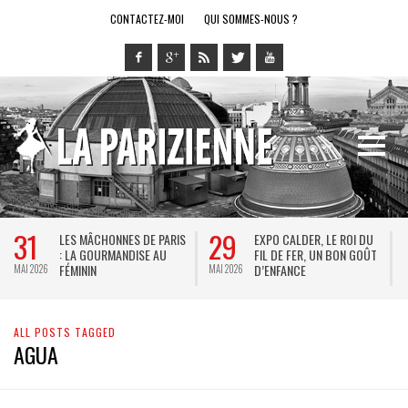
CONTACTEZ-MOI
QUI SOMMES-NOUS ?
31
29
LES MÂCHONNES DE PARIS
EXPO CALDER, LE ROI DU
: LA GOURMANDISE AU
FIL DE FER, UN BON GOÛT
FÉMININ
D’ENFANCE
MAI 2026
MAI 2026
M
ALL POSTS TAGGED
AGUA