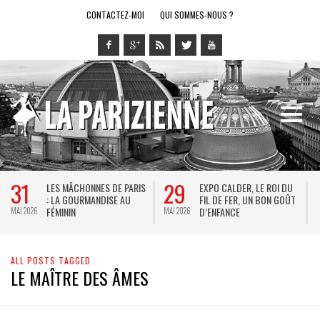
CONTACTEZ-MOI
QUI SOMMES-NOUS ?
31
29
LES MÂCHONNES DE PARIS
EXPO CALDER, LE ROI DU
: LA GOURMANDISE AU
FIL DE FER, UN BON GOÛT
FÉMININ
D’ENFANCE
MAI 2026
MAI 2026
M
ALL POSTS TAGGED
LE MAÎTRE DES ÂMES