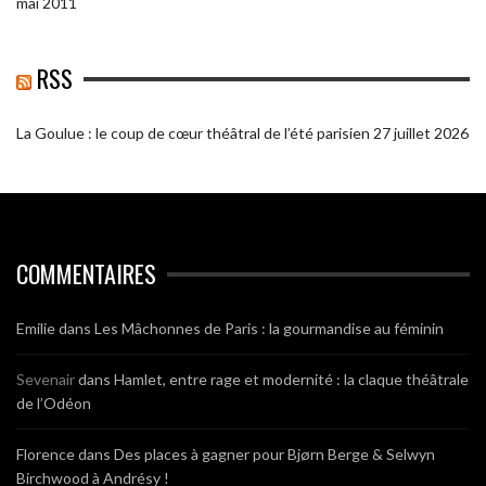
mai 2011
RSS
La Goulue : le coup de cœur théâtral de l’été parisien
27 juillet 2026
COMMENTAIRES
Emilie
dans
Les Mâchonnes de Paris : la gourmandise au féminin
Sevenair
dans
Hamlet, entre rage et modernité : la claque théâtrale
de l’Odéon
Florence
dans
Des places à gagner pour Bjørn Berge & Selwyn
Birchwood à Andrésy !