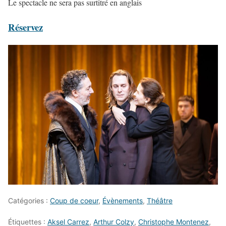
Le spectacle ne sera pas surtitré en anglais
Réservez
Catégories :
Coup de coeur
,
Évènements
,
Théâtre
Étiquettes :
Aksel Carrez
,
Arthur Colzy
,
Christophe Montenez
,