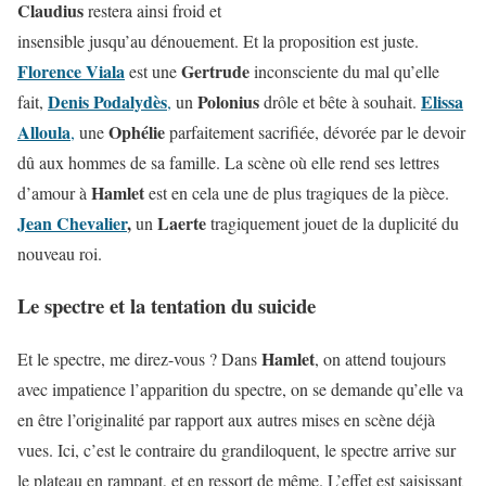
Claudius
restera ainsi froid et
insensible jusqu’au dénouement. Et la proposition est juste.
Florence Viala
Gertrude
est une
inconsciente du mal qu’elle
Denis Podalydès
Polonius
Elissa
fait,
,
un
drôle et bête à souhait.
Alloula
Ophélie
,
une
parfaitement sacrifiée, dévorée par le devoir
dû aux hommes de sa famille. La scène où elle rend ses lettres
Hamlet
d’amour à
est en cela une de plus tragiques de la pièce.
Jean Chevalier
,
Laerte
un
tragiquement jouet de la duplicité du
nouveau roi.
Le spectre et la tentation du suicide
Hamlet
Et le spectre, me direz-vous ? Dans
, on attend toujours
avec impatience l’apparition du spectre, on se demande qu’elle va
en être l’originalité par rapport aux autres mises en scène déjà
vues. Ici, c’est le contraire du grandiloquent, le spectre arrive sur
le plateau en rampant, et en ressort de même. L’effet est saisissant