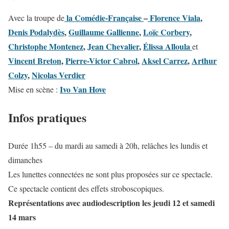
la Comédie-Française
–
Florence Viala
,
Avec la troupe de
Denis Podalydès
,
Guillaume Gallienne
,
Loïc Corbery
,
Christophe Montenez
,
Jean Chevalier
,
Élissa Alloula
et
Vincent Breton
,
Pierre-Victor Cabrol
,
Aksel Carrez
,
Arthur
Colzy
,
Nicolas Verdier
Ivo Van Hove
Mise en scène :
Infos pratiques
Durée
1h55 – du mardi au samedi à 20h, relâches les lundis et
dimanches
Les lunettes connectées ne sont plus proposées sur ce spectacle.
Ce spectacle contient des effets stroboscopiques.
Représentations avec audiodescription les jeudi 12 et samedi
14 mars