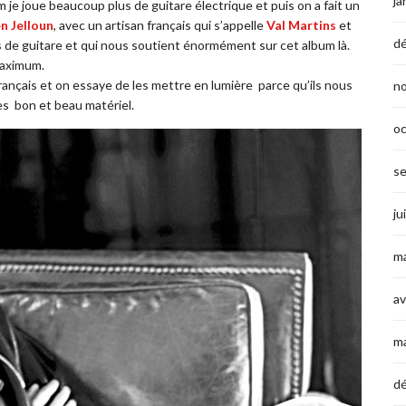
ja
um je joue beaucoup plus de guitare électrique et puis on a fait un
n Jelloun
, avec un artisan français qui s’appelle
Val Martins
et
d
s de guitare et qui nous soutient énormément sur cet album là.
maximum.
rançais et on essaye de les mettre en lumière parce qu’ils nous
n
ès bon et beau matériel.
o
s
ju
ma
av
m
d