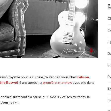
C
C
C
Cy
D
Ec
É
e impitoyable pour la culture, j’ai rendez-vous chez
Gibson
,
ëlle Buswel
, 6 ans après ma
première interview
avec elle dans
Ex
ondiale suffocante à cause du Covid-19 et ses mutants, la
Ga
r Journey »
!