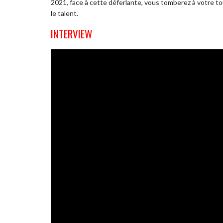
2021, face à cette déferlante, vous tomberez à votre tou
le talent.
INTERVIEW