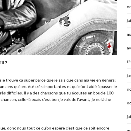
n
ju
ma
av
fé
-TU ?
ja
 je trouve ça super parce que je sais que dans ma vie en général,
 chansons qui ont été très importantes et qui m’ont aidé à passer le
n
rès difficiles. Il y a des chansons que tu écoutes en boucle 100
hanson, celle-là ouais c’est bon je vais de l’avant,
je ne lâche
o
ju
ue, donc nous tout ce qu’on espère c’est que ce soit encore
ma