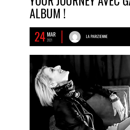
YOUR JOURNEY AVEC G
ALBUM !
24
MAR
LA PARIZIENNE
2021