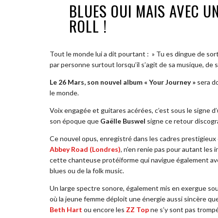
BLUES OUI MAIS AVEC U
ROLL !
Tout le monde lui a dit pourtant : » Tu es dingue de sor
par personne surtout lorsqu’il s’agit de sa musique, de 
Le 26 Mars, son nouvel album « Your Journey »
sera do
le monde.
Voix engagée et guitares acérées, c’est sous le signe 
son époque que
Gaëlle Buswel
signe ce retour discogr
Ce nouvel opus, enregistré dans les cadres prestigieux
Abbey Road (Londres)
, n’en renie pas pour autant les
cette chanteuse protéiforme qui navigue également av
blues ou de la folk music.
Un large spectre sonore, également mis en exergue sous
où la jeune femme déploit une énergie aussi sincère q
Beth Hart
ou encore les
ZZ Top
ne s’y sont pas trompés