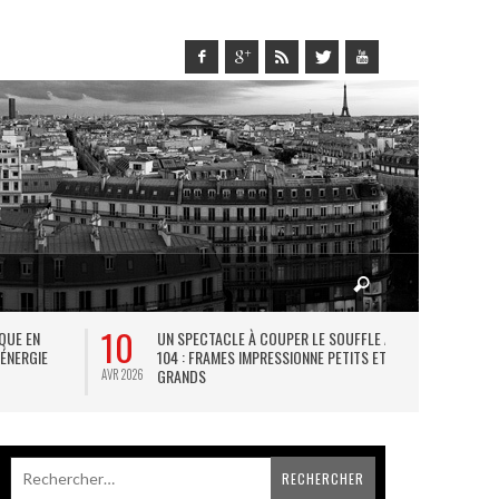
10
27
IQUE EN
UN SPECTACLE À COUPER LE SOUFFLE AU
L
 ÉNERGIE
104 : FRAMES IMPRESSIONNE PETITS ET
TH
GRANDS
AVR 2026
JUIL 2026