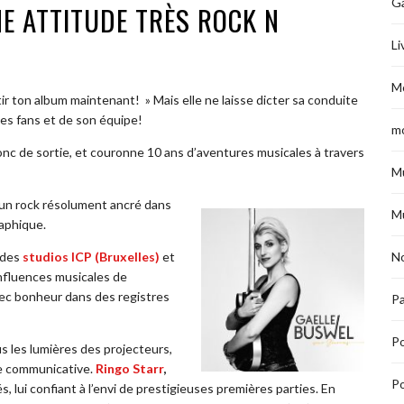
G
NE ATTITUDE TRÈS ROCK N
Li
M
tir ton album maintenant! » Mais elle ne laisse dicter sa conduite
ses fans et de son équipe!
m
nc de sortie, et couronne 10 ans d’aventures musicales à travers
M
d’un rock résolument ancré dans
M
aphique.
 des
studios ICP (Bruxelles)
et
No
 influences musicales de
ec bonheur dans des registres
Pa
P
 les lumières des projecteurs,
ue communicative.
Ringo Starr
,
Po
, lui confiant à l’envi de prestigieuses premières parties. En