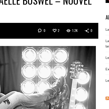
AELLE BUSWEL – NOUVEL
A
La
0
2
1.2K
0
La
la
Le
Ex
Le