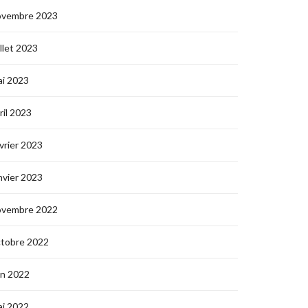
ovembre 2023
illet 2023
i 2023
ril 2023
vrier 2023
nvier 2023
ovembre 2022
ctobre 2022
in 2022
i 2022