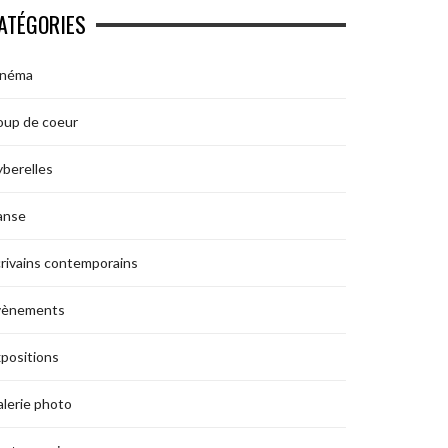
ATÉGORIES
inéma
oup de coeur
berelles
anse
rivains contemporains
vènements
positions
lerie photo