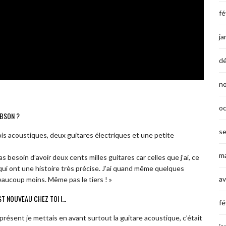
fé
ja
d
n
o
IBSON ?
s
rois acoustiques, deux guitares électriques et une petite
ma
s besoin d’avoir deux cents milles guitares car celles que j’ai, ce
ui ont une histoire très précise. J’ai quand même quelques
av
beaucoup moins. Même pas le tiers ! »
ST NOUVEAU CHEZ TOI !…
fé
 présent je mettais en avant surtout la guitare acoustique, c’était