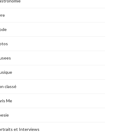
astronomie
vre
ode
otos
usees
usique
n classé
ris Me
oesie
rtraits et Interviews