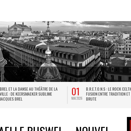
01
BREL ET LA DANSE AU THÉÂTRE DE LA
B.R.E.T.O.N.S : LE ROCK CELT
VILLE : DE KEERSMAEKER SUBLIME
FUSION ENTRE TRADITION ET
JACQUES BREL
BRUTE
MAI 2026