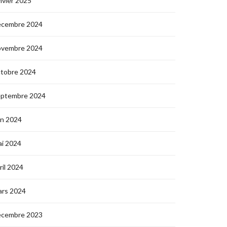
nvier 2025
écembre 2024
ovembre 2024
ctobre 2024
eptembre 2024
in 2024
i 2024
ril 2024
ars 2024
écembre 2023