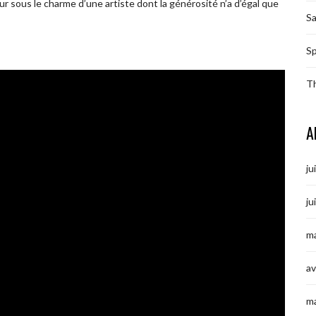
r sous le charme d’une artiste dont la générosité n’a d’égal que
S
Sp
T
A
ju
ju
ma
av
m