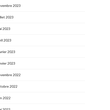
ovembre 2023
illet 2023
i 2023
ril 2023
vrier 2023
nvier 2023
ovembre 2022
ctobre 2022
in 2022
i 2022