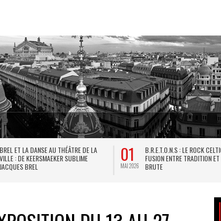
01
BREL ET LA DANSE AU THÉÂTRE DE LA
B.R.E.T.O.N.S : LE ROCK CELT
VILLE : DE KEERSMAEKER SUBLIME
FUSION ENTRE TRADITION ET
JACQUES BREL
BRUTE
MAI 2026