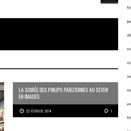
fé
ja
d
n
o
s
LA SOIRÉE DES PINUPS PARIZIENNES AU SEVEN
ma
EN IMAGES
av
22 FÉVRIER 2014
1
fé