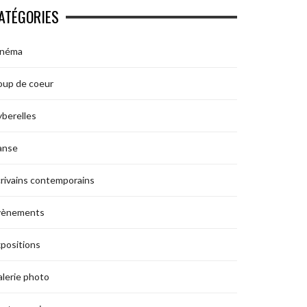
ATÉGORIES
inéma
oup de coeur
berelles
anse
rivains contemporains
vènements
positions
lerie photo