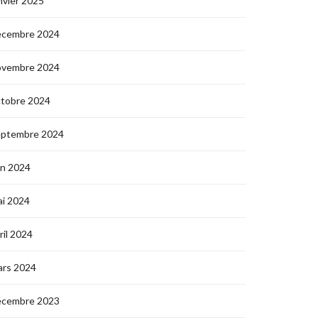
nvier 2025
écembre 2024
ovembre 2024
ctobre 2024
eptembre 2024
in 2024
i 2024
ril 2024
ars 2024
écembre 2023