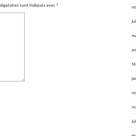
ligatoires sont indiqués avec
*
n
ju
ma
av
fé
ja
n
o
ju
ma