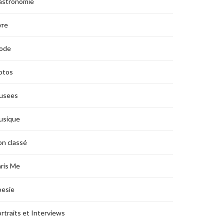
astronomie
vre
ode
otos
usees
usique
n classé
ris Me
oesie
rtraits et Interviews