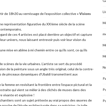
G
Li
rtir de 18h30 au vernissage de l’exposition collective
« Visions
M
ne représentation figurative du XXIème siècle de la scène
 contemporains.
m
regard de ces 4 artistes est placé derrière un objectif et capture
ur univers, nous laissant entrevoir puis voir leur vision du
M
une mise en abîme à mi chemin entre ce qu’ils sont, ce qu’ils
M
 scènes de la vie urbaines. L’artiste se sert du procédé
No
on de la peinture sous un angle très original, celui de la contre-
ps de pinceaux dynamiques d’Ubaldi transmettent aux
Pa
a femme en revisitant la frontière entre l’espace pictural et la
P
 abstraite qui vient se mêler à des clichés de muses dans des
e vivante et explosive !
s chantiers sont un sujet prétexte au vrai propos des œuvres de
Po
 proche de l’étude architecturale dans sa précision ; la toile