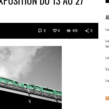
XPOSITION DU 13 AU 27
A
La
0
0
425
0
La
la
Le
Ex
Le