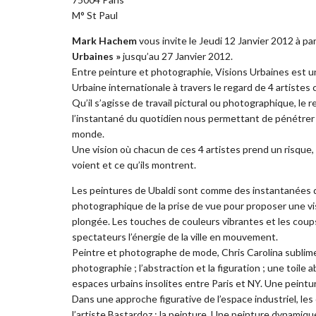
M° St Paul
Mark Hachem
vous invite le Jeudi 12 Janvier 2012 à pa
Urbaines »
jusqu’au 27 Janvier 2012.
Entre peinture et photographie, Visions Urbaines est u
Urbaine internationale à travers le regard de 4 artistes
Qu’il s’agisse de travail pictural ou photographique, le 
l’instantané du quotidien nous permettant de pénétrer le
monde.
Une vision où chacun de ces 4 artistes prend un risque, 
voient et ce qu’ils montrent.
Les peintures de Ubaldi sont comme des instantanées de
photographique de la prise de vue pour proposer une visi
plongée. Les touches de couleurs vibrantes et les cou
spectateurs l’énergie de la ville en mouvement.
Peintre et photographe de mode, Chris Carolina sublime l
photographie ; l’abstraction et la figuration ; une toile
espaces urbains insolites entre Paris et NY. Une peintur
Dans une approche figurative de l’espace industriel, le
l’artiste Bastardoz : la peinture. Une peinture dynamique