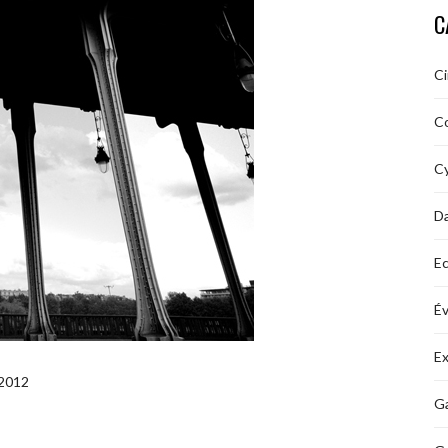
C
C
C
Cy
D
Ec
É
Ex
 2012
Ga