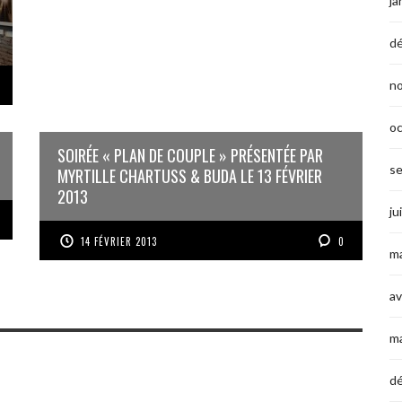
ja
d
n
o
SOIRÉE « PLAN DE COUPLE » PRÉSENTÉE PAR
s
MYRTILLE CHARTUSS & BUDA LE 13 FÉVRIER
2013
ju
14 FÉVRIER 2013
0
ma
av
m
d