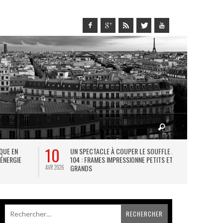
10
27
IQUE EN
UN SPECTACLE À COUPER LE SOUFFLE AU
L
 ÉNERGIE
104 : FRAMES IMPRESSIONNE PETITS ET
TH
GRANDS
AVR 2026
JUIL 2026