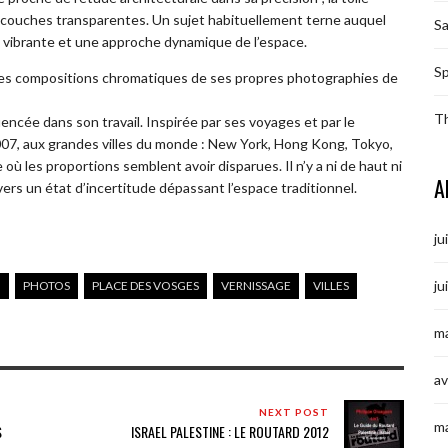
e couches transparentes. Un sujet habituellement terne auquel
S
te vibrante et une approche dynamique de l’espace.
Sp
es compositions chromatiques de ses propres photographies de
T
encée dans son travail. Inspirée par ses voyages et par le
2007, aux grandes villes du monde : New York, Hong Kong, Tokyo,
 où les proportions semblent avoir disparues. Il n’y a ni de haut ni
A
vers un état d’incertitude dépassant l’espace traditionnel.
ju
ju
M
PHOTOS
PLACE DES VOSGES
VERNISSAGE
VILLES
ma
av
NEXT POST
m
S
ISRAEL PALESTINE : LE ROUTARD 2012