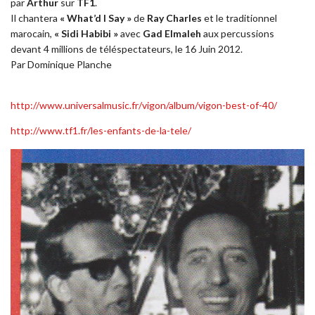
par
Arthur
sur
TF1
.
Il chantera
« What’d I Say »
de
Ray Charles
et le traditionnel
marocain,
« Sidi Habibi »
avec
Gad Elmaleh
aux percussions
devant 4 millions de téléspectateurs, le 16 Juin 2012.
Par Dominique Planche
http://www.universalmusic.fr/vigon/album/vigon-best-of-40/
http://www.tf1.fr/les-enfants-de-la-tele/