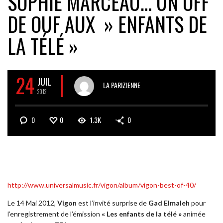
SOPHIE MARCEAU… UN OFF
DE OUF AUX » ENFANTS DE
LA TÉLÉ »
24
JUIL
LA PARIZIENNE
2012
0
0
1.3K
0
http://www.universalmusic.fr/vigon/album/vigon-best-of-40/
Le 14 Mai 2012,
Vigon
est l’invité surprise de
Gad Elmaleh
pour
l’enregistrement de l’émission
« Les enfants de la télé »
animée