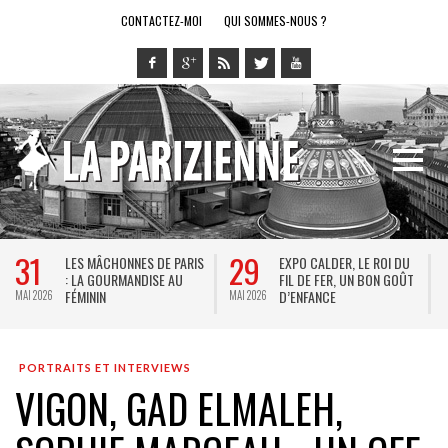
CONTACTEZ-MOI
QUI SOMMES-NOUS ?
31
29
LES MÂCHONNES DE PARIS
EXPO CALDER, LE ROI DU
: LA GOURMANDISE AU
FIL DE FER, UN BON GOÛT
FÉMININ
D’ENFANCE
MAI 2026
MAI 2026
MA
PORTRAITS ET INTERVIEWS
VIGON, GAD ELMALEH,