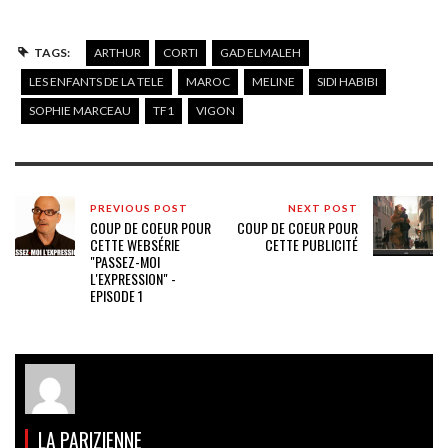
TAGS:
ARTHUR
CORTI
GAD ELMALEH
LES ENFANTS DE LA TELE
MAROC
MELINE
SIDI HABIBI
SOPHIE MARCEAU
TF1
VIGON
PREVIOUS POST
NEXT POST
COUP DE COEUR POUR
COUP DE COEUR POUR
CETTE WEBSÉRIE
CETTE PUBLICITÉ
"PASSEZ-MOI
L'EXPRESSION" -
EPISODE 1
LA PARIZIENNE