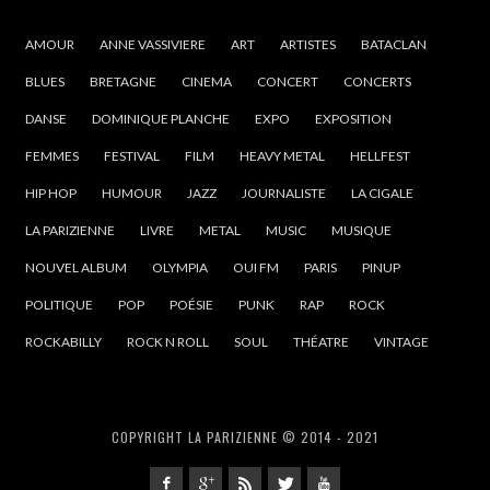
AMOUR
ANNE VASSIVIERE
ART
ARTISTES
BATACLAN
BLUES
BRETAGNE
CINEMA
CONCERT
CONCERTS
DANSE
DOMINIQUE PLANCHE
EXPO
EXPOSITION
FEMMES
FESTIVAL
FILM
HEAVY METAL
HELLFEST
HIP HOP
HUMOUR
JAZZ
JOURNALISTE
LA CIGALE
LA PARIZIENNE
LIVRE
METAL
MUSIC
MUSIQUE
NOUVEL ALBUM
OLYMPIA
OUI FM
PARIS
PINUP
POLITIQUE
POP
POÉSIE
PUNK
RAP
ROCK
ROCKABILLY
ROCK N ROLL
SOUL
THÉATRE
VINTAGE
COPYRIGHT LA PARIZIENNE © 2014 - 2021