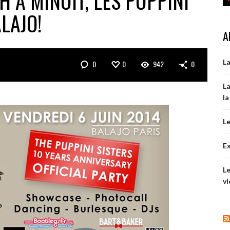
H À MINUIT, LES PUPPINI
LAJO!
A
La
0
0
942
0
La
la
Le
Ex
Le
vi