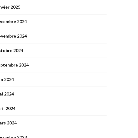
nvier 2025
écembre 2024
ovembre 2024
ctobre 2024
eptembre 2024
in 2024
ai 2024
ril 2024
ars 2024
écembre 2023