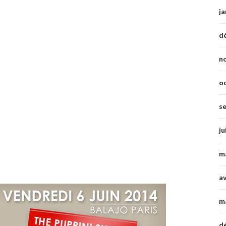
ja
d
n
o
s
ju
m
av
m
d