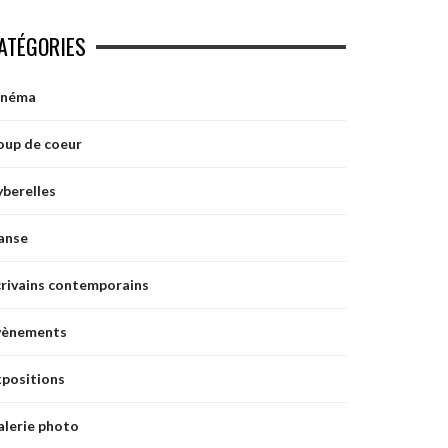
ATÉGORIES
inéma
oup de coeur
berelles
anse
crivains contemporains
vènements
xpositions
alerie photo