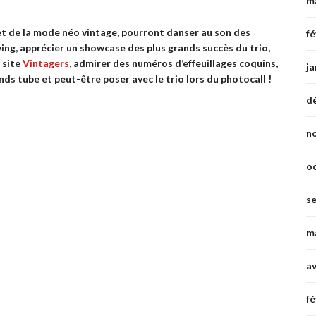
m
et de la mode néo vintage, pourront danser au son des
fé
wing, apprécier un showcase des plus grands succès du trio,
 site
Vintagers
, admirer des numéros d’effeuillages coquins,
ja
ds tube et peut-être poser avec le trio lors du photocall !
d
n
o
s
m
av
fé