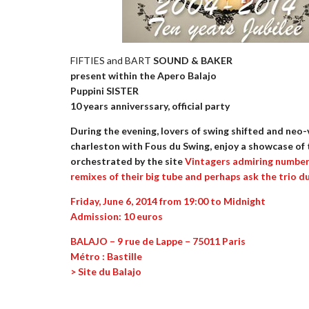
FIFTIES and BART
SOUND & BAKER
present within the Apero Balajo
Puppini SISTER
10 years anniverssary, official party
During the evening, lovers of swing shifted and neo-
charleston with Fous du Swing, enjoy a showcase of 
orchestrated by the site
Vintagers
admiring numbers
remixes of their big tube and perhaps ask the trio d
Friday, June 6, 2014 from 19:00 to Midnight
Admission: 10 euros
BALAJO – 9 rue de Lappe – 75011 Paris
Métro : Bastille
> Site du Balajo