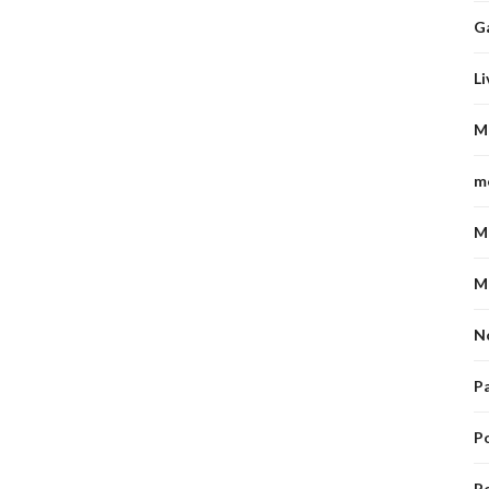
G
Li
M
m
M
M
N
P
P
Po