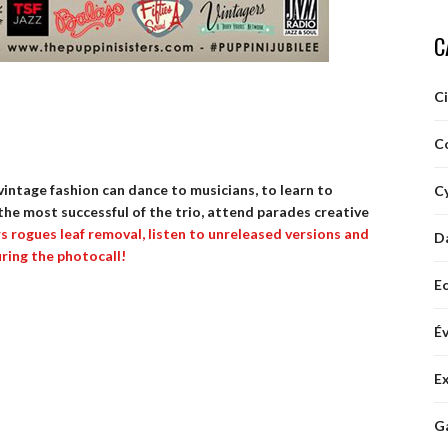
C
C
C
vintage fashion can dance to musicians, to learn to
Cy
the most successful of the trio, attend parades creative
 rogues leaf removal, listen to unreleased versions and
D
uring the photocall!
E
É
E
G