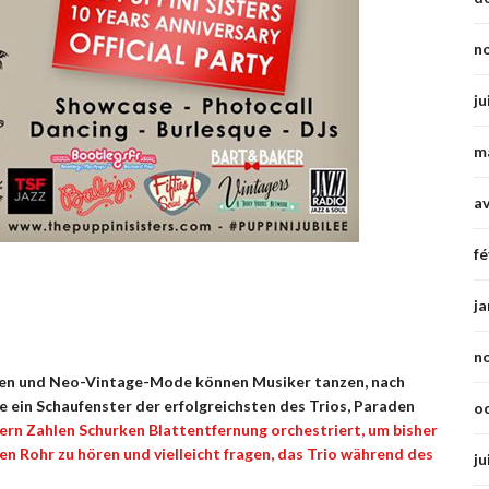
n
ju
m
av
fé
ja
n
ben und Neo-Vintage-Mode können Musiker tanzen, nach
e ein Schaufenster der erfolgreichsten des Trios, Paraden
o
rn Zahlen Schurken Blattentfernung orchestriert, um bisher
n Rohr zu hören und vielleicht fragen, das Trio während des
ju