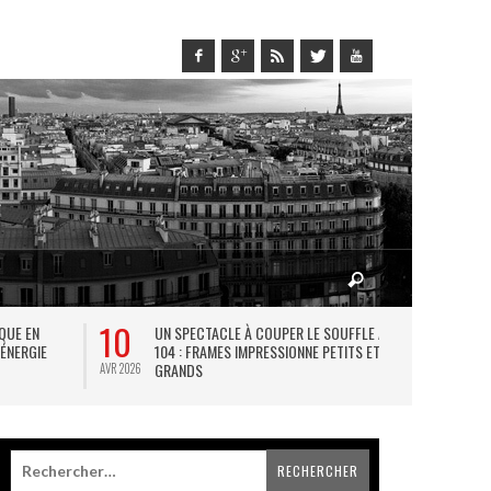
10
27
IQUE EN
UN SPECTACLE À COUPER LE SOUFFLE AU
L
 ÉNERGIE
104 : FRAMES IMPRESSIONNE PETITS ET
TH
GRANDS
AVR 2026
JUIL 2026