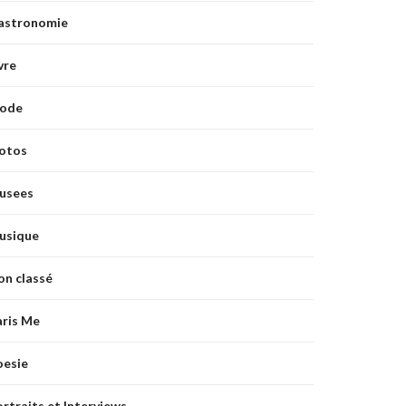
astronomie
vre
ode
otos
usees
usique
on classé
aris Me
oesie
rtraits et Interviews