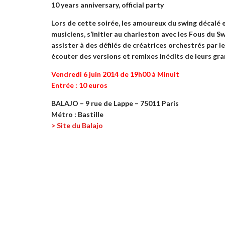
10 years anniversary, official party
Lors de cette soirée, les amoureux du swing décalé 
musiciens, s’initier au charleston avec les Fous du S
assister à des défilés de créatrices orchestrés par le
écouter des versions et remixes inédits de leurs gran
Vendredi 6 juin 2014 de 19h00 à Minuit
Entrée : 10 euros
BALAJO – 9 rue de Lappe – 75011 Paris
Métro : Bastille
> Site du Balajo