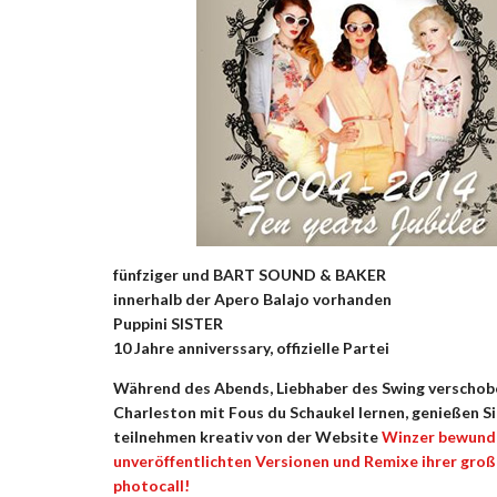
fünfziger und BART
SOUND & BAKER
innerhalb der Apero Balajo vorhanden
Puppini SISTER
10 Jahre anniverssary, offizielle Partei
Während des Abends, Liebhaber des Swing verscho
Charleston mit Fous du Schaukel lernen, genießen Si
teilnehmen kreativ von der Website
Winzer
bewunde
unveröffentlichten Versionen und Remixe ihrer große
photocall!