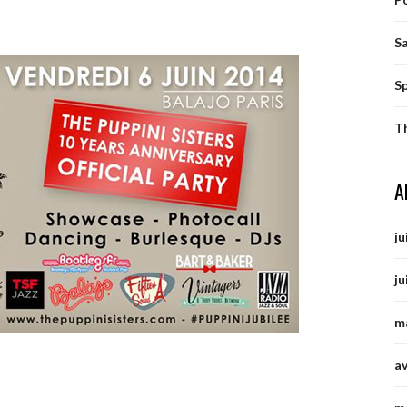
S
S
T
A
ju
ju
m
av