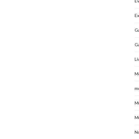
É
Ex
Ga
G
Li
M
m
M
M
No