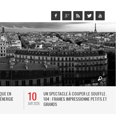
10
27
IQUE EN
UN SPECTACLE À COUPER LE SOUFFLE AU
L
 ÉNERGIE
104 : FRAMES IMPRESSIONNE PETITS ET
TH
GRANDS
AVR 2026
JUIL 2026