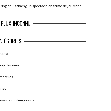
 ring de Katharsy, un spectacle en forme de jeu vidéo !
FLUX INCONNU
ATÉGORIES
inéma
oup de coeur
berelles
anse
rivains contemporains