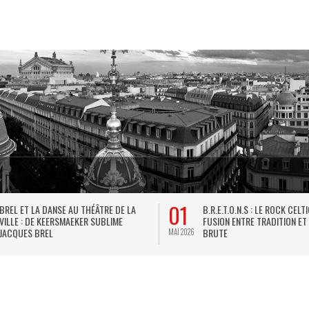
01
BREL ET LA DANSE AU THÉÂTRE DE LA
B.R.E.T.O.N.S : LE ROCK CELT
VILLE : DE KEERSMAEKER SUBLIME
FUSION ENTRE TRADITION ET
JACQUES BREL
BRUTE
MAI 2026