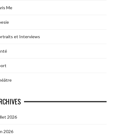
ris Me
oesie
rtraits et Interviews
anté
ort
héâtre
RCHIVES
illet 2026
in 2026