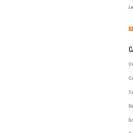
Le
C
C
C
Cy
D
Ec