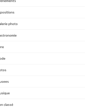
vènements
positions
lerie photo
astronomie
vre
ode
otos
usees
usique
n classé