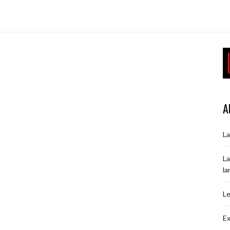
A
La
La
la
Le
Ex