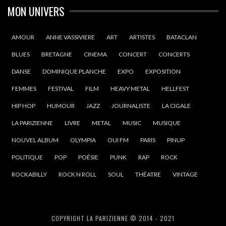
MON UNIVERS
AMOUR
ANNE VASSIVIERE
ART
ARTISTES
BATACLAN
BLUES
BRETAGNE
CINEMA
CONCERT
CONCERTS
DANSE
DOMINIQUE PLANCHE
EXPO
EXPOSITION
FEMMES
FESTIVAL
FILM
HEAVY METAL
HELLFEST
HIP HOP
HUMOUR
JAZZ
JOURNALISTE
LA CIGALE
LA PARIZIENNE
LIVRE
METAL
MUSIC
MUSIQUE
NOUVEL ALBUM
OLYMPIA
OUI FM
PARIS
PINUP
POLITIQUE
POP
POÉSIE
PUNK
RAP
ROCK
ROCKABILLY
ROCK N ROLL
SOUL
THÉATRE
VINTAGE
COPYRIGHT LA PARIZIENNE © 2014 - 2021