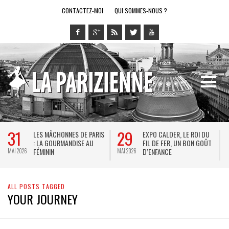
CONTACTEZ-MOI
QUI SOMMES-NOUS ?
31
29
LES MÂCHONNES DE PARIS
EXPO CALDER, LE ROI DU
: LA GOURMANDISE AU
FIL DE FER, UN BON GOÛT
FÉMININ
D’ENFANCE
MAI 2026
MAI 2026
M
ALL POSTS TAGGED
YOUR JOURNEY