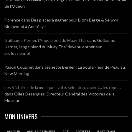
de l’Odéon
Florence
dans
Des places à gagner pour Bjørn Berge & Selwyn
Birchwood à Andrésy !
Guillaume Kerner, l’Ange blond du Muay Thaï
dans
Guillaume
Kerner, l’ange blond du Muay Thaï devenu entraineur
professionnel
Pascal Couzinet
dans
Jeanette Berger : La Soul à Fleur de Peau au
New Morning
Les Victoires de la musique : vote, sélection, cachet... les répo ...
dans
Gilles Desangles, Directeur Général des Victoires de la
Musique
MON UNIVERS
AMOUR
ANNE VASSIVIERE
ART
ARTISTES
BATACLAN