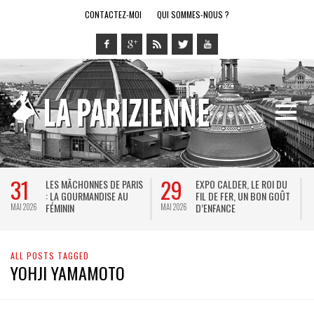
CONTACTEZ-MOI
QUI SOMMES-NOUS ?
31
29
LES MÂCHONNES DE PARIS
EXPO CALDER, LE ROI DU
: LA GOURMANDISE AU
FIL DE FER, UN BON GOÛT
FÉMININ
D’ENFANCE
MAI 2026
MAI 2026
M
ALL POSTS TAGGED
YOHJI YAMAMOTO