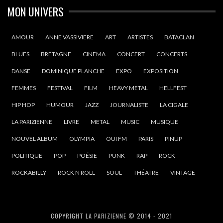
MON UNIVERS
AMOUR
ANNE VASSIVIERE
ART
ARTISTES
BATACLAN
BLUES
BRETAGNE
CINEMA
CONCERT
CONCERTS
DANSE
DOMINIQUE PLANCHE
EXPO
EXPOSITION
FEMMES
FESTIVAL
FILM
HEAVY METAL
HELLFEST
HIP HOP
HUMOUR
JAZZ
JOURNALISTE
LA CIGALE
LA PARIZIENNE
LIVRE
METAL
MUSIC
MUSIQUE
NOUVEL ALBUM
OLYMPIA
OUI FM
PARIS
PINUP
POLITIQUE
POP
POÉSIE
PUNK
RAP
ROCK
ROCKABILLY
ROCK N ROLL
SOUL
THÉATRE
VINTAGE
COPYRIGHT LA PARIZIENNE © 2014 - 2021