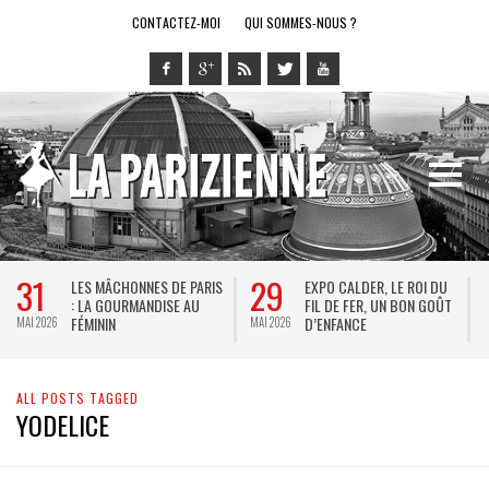
CONTACTEZ-MOI
QUI SOMMES-NOUS ?
31
29
LES MÂCHONNES DE PARIS
EXPO CALDER, LE ROI DU
: LA GOURMANDISE AU
FIL DE FER, UN BON GOÛT
FÉMININ
D’ENFANCE
MAI 2026
MAI 2026
M
ALL POSTS TAGGED
YODELICE