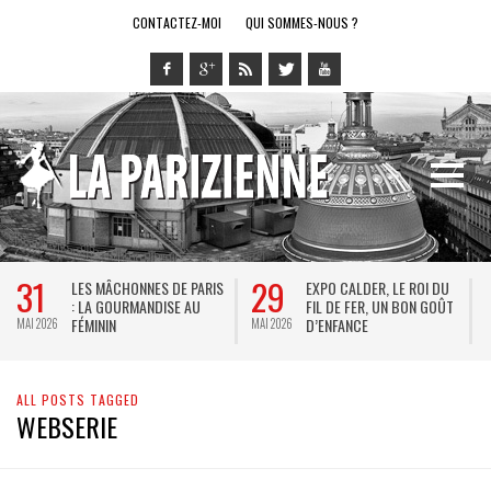
CONTACTEZ-MOI
QUI SOMMES-NOUS ?
31
29
LES MÂCHONNES DE PARIS
EXPO CALDER, LE ROI DU
: LA GOURMANDISE AU
FIL DE FER, UN BON GOÛT
FÉMININ
D’ENFANCE
MAI 2026
MAI 2026
M
ALL POSTS TAGGED
WEBSERIE