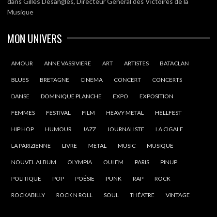
dans
Gilles Desangles, Directeur Général des Victoires de la
Musique
MON UNIVERS
AMOUR
ANNE VASSIVIERE
ART
ARTISTES
BATACLAN
BLUES
BRETAGNE
CINEMA
CONCERT
CONCERTS
DANSE
DOMINIQUE PLANCHE
EXPO
EXPOSITION
FEMMES
FESTIVAL
FILM
HEAVY METAL
HELLFEST
HIP HOP
HUMOUR
JAZZ
JOURNALISTE
LA CIGALE
LA PARIZIENNE
LIVRE
METAL
MUSIC
MUSIQUE
NOUVEL ALBUM
OLYMPIA
OUI FM
PARIS
PINUP
POLITIQUE
POP
POÉSIE
PUNK
RAP
ROCK
ROCKABILLY
ROCK N ROLL
SOUL
THÉATRE
VINTAGE