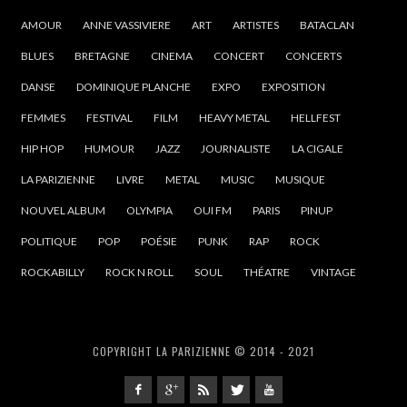
AMOUR
ANNE VASSIVIERE
ART
ARTISTES
BATACLAN
BLUES
BRETAGNE
CINEMA
CONCERT
CONCERTS
DANSE
DOMINIQUE PLANCHE
EXPO
EXPOSITION
FEMMES
FESTIVAL
FILM
HEAVY METAL
HELLFEST
HIP HOP
HUMOUR
JAZZ
JOURNALISTE
LA CIGALE
LA PARIZIENNE
LIVRE
METAL
MUSIC
MUSIQUE
NOUVEL ALBUM
OLYMPIA
OUI FM
PARIS
PINUP
POLITIQUE
POP
POÉSIE
PUNK
RAP
ROCK
ROCKABILLY
ROCK N ROLL
SOUL
THÉATRE
VINTAGE
COPYRIGHT LA PARIZIENNE © 2014 - 2021