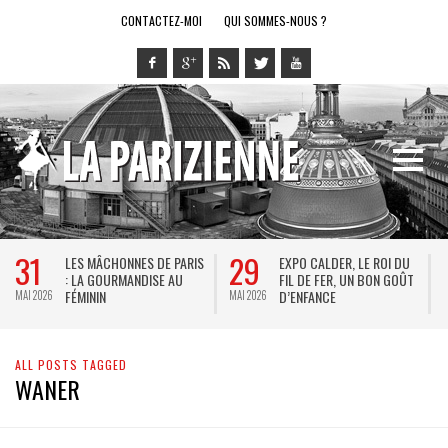
CONTACTEZ-MOI
QUI SOMMES-NOUS ?
31
29
LES MÂCHONNES DE PARIS
EXPO CALDER, LE ROI DU
: LA GOURMANDISE AU
FIL DE FER, UN BON GOÛT
FÉMININ
D’ENFANCE
MAI 2026
MAI 2026
M
ALL POSTS TAGGED
WANER