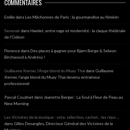
COMMENTAIRES
Emilie
dans
Les Mâchonnes de Paris : la gourmandise au féminin
Sevenair
dans
Hamlet, entre rage et modernité : la claque théâtrale
de l’Odéon
Florence
dans
Des places à gagner pour Bjørn Berge & Selwyn
Birchwood à Andrésy !
Guillaume Kerner, l’Ange blond du Muay Thaï
dans
Guillaume
Kerner, l’ange blond du Muay Thaï devenu entraineur
professionnel
Pascal Couzinet
dans
Jeanette Berger : La Soul à Fleur de Peau au
New Morning
Les Victoires de la musique : vote, sélection, cachet... les répo ...
dans
Gilles Desangles, Directeur Général des Victoires de la
Musique