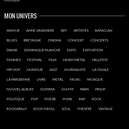
MON UNIVERS
AMOUR
ANNE VASSIVIERE
ART
ARTISTES
BATACLAN
BLUES
BRETAGNE
CINEMA
CONCERT
CONCERTS
DANSE
DOMINIQUE PLANCHE
EXPO
EXPOSITION
FEMMES
FESTIVAL
FILM
HEAVY METAL
HELLFEST
HIP HOP
HUMOUR
JAZZ
JOURNALISTE
LA CIGALE
LA PARIZIENNE
LIVRE
METAL
MUSIC
MUSIQUE
NOUVEL ALBUM
OLYMPIA
OUI FM
PARIS
PINUP
POLITIQUE
POP
POÉSIE
PUNK
RAP
ROCK
ROCKABILLY
ROCK N ROLL
SOUL
THÉATRE
VINTAGE