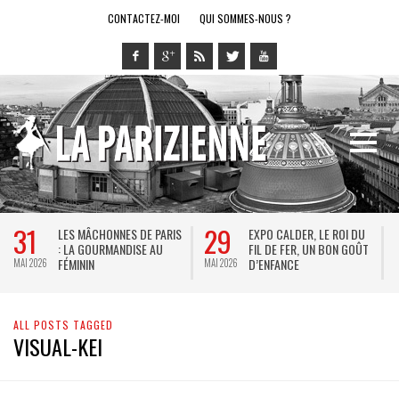
CONTACTEZ-MOI
QUI SOMMES-NOUS ?
31
29
LES MÂCHONNES DE PARIS
EXPO CALDER, LE ROI DU
: LA GOURMANDISE AU
FIL DE FER, UN BON GOÛT
FÉMININ
D’ENFANCE
MAI 2026
MAI 2026
M
ALL POSTS TAGGED
VISUAL-KEI