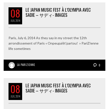
08
LE JAPAN MUSIC FEST À L’OLYMPIA AVEC
SADIE – サディ- IMAGES
JUIL
2014
Paris, July 6, 2014 As they say in my street the 12th
arrondissement of Paris « Onpeupa’êt’partou! » PariZIenne
life sometimes
LA PARIZIENNE
0
08
LE JAPAN MUSIC FEST À L’OLYMPIA AVEC
SADIE – サディ- IMAGES
JUIL
2014