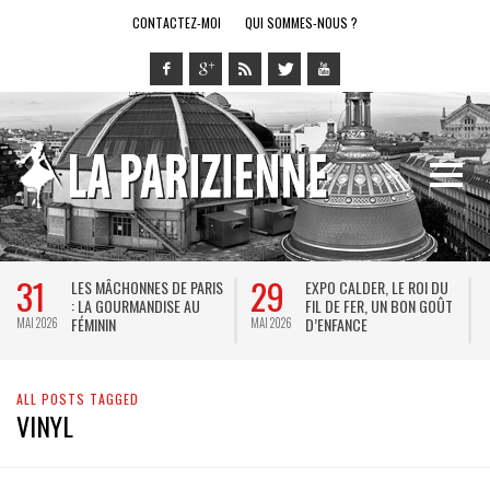
CONTACTEZ-MOI
QUI SOMMES-NOUS ?
31
29
LES MÂCHONNES DE PARIS
EXPO CALDER, LE ROI DU
: LA GOURMANDISE AU
FIL DE FER, UN BON GOÛT
FÉMININ
D’ENFANCE
MAI 2026
MAI 2026
M
ALL POSTS TAGGED
VINYL