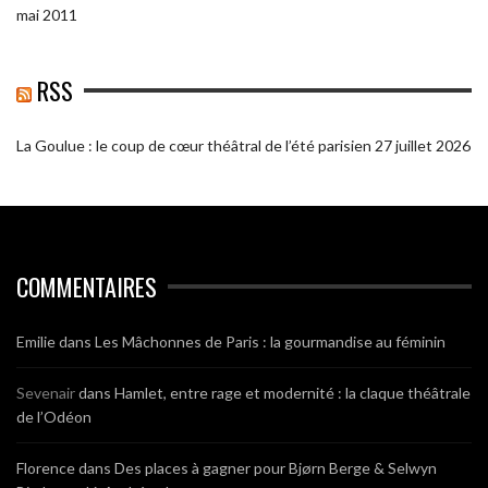
mai 2011
RSS
La Goulue : le coup de cœur théâtral de l’été parisien
27 juillet 2026
COMMENTAIRES
Emilie
dans
Les Mâchonnes de Paris : la gourmandise au féminin
Sevenair
dans
Hamlet, entre rage et modernité : la claque théâtrale
de l’Odéon
Florence
dans
Des places à gagner pour Bjørn Berge & Selwyn