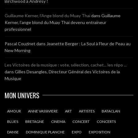
Birchwood à Andrésy !
Guillaume Kerner, l’Ange blond du Muay Thaï
dans
Guillaume
Kerner, l’ange blond du Muay Thaï devenu entraineur
professionnel
Pascal Couzinet
dans
Jeanette Berger : La Soul à Fleur de Peau au
New Morning
Les Victoires de la musique : vote, sélection, cachet... les répo ...
dans
Gilles Desangles, Directeur Général des Victoires de la
Musique
MON UNIVERS
AMOUR
ANNE VASSIVIERE
ART
ARTISTES
BATACLAN
BLUES
BRETAGNE
CINEMA
CONCERT
CONCERTS
DANSE
DOMINIQUE PLANCHE
EXPO
EXPOSITION