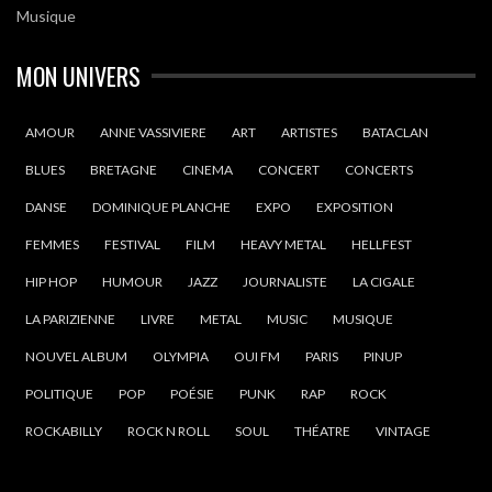
Musique
MON UNIVERS
AMOUR
ANNE VASSIVIERE
ART
ARTISTES
BATACLAN
BLUES
BRETAGNE
CINEMA
CONCERT
CONCERTS
DANSE
DOMINIQUE PLANCHE
EXPO
EXPOSITION
FEMMES
FESTIVAL
FILM
HEAVY METAL
HELLFEST
HIP HOP
HUMOUR
JAZZ
JOURNALISTE
LA CIGALE
LA PARIZIENNE
LIVRE
METAL
MUSIC
MUSIQUE
NOUVEL ALBUM
OLYMPIA
OUI FM
PARIS
PINUP
POLITIQUE
POP
POÉSIE
PUNK
RAP
ROCK
ROCKABILLY
ROCK N ROLL
SOUL
THÉATRE
VINTAGE