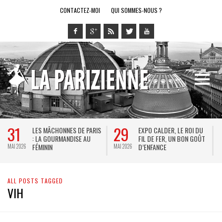
CONTACTEZ-MOI
QUI SOMMES-NOUS ?
31
29
LES MÂCHONNES DE PARIS
EXPO CALDER, LE ROI DU
: LA GOURMANDISE AU
FIL DE FER, UN BON GOÛT
FÉMININ
D’ENFANCE
MAI 2026
MAI 2026
M
ALL POSTS TAGGED
VIH