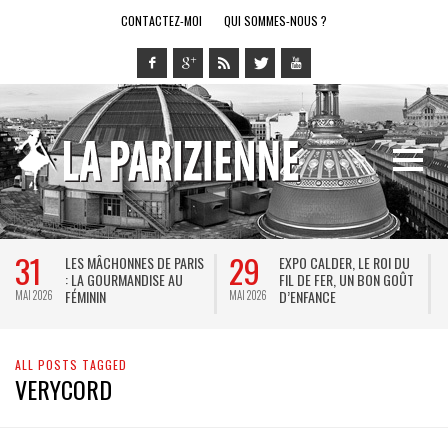
CONTACTEZ-MOI
QUI SOMMES-NOUS ?
31
29
LES MÂCHONNES DE PARIS
EXPO CALDER, LE ROI DU
: LA GOURMANDISE AU
FIL DE FER, UN BON GOÛT
FÉMININ
D’ENFANCE
MAI 2026
MAI 2026
M
ALL POSTS TAGGED
VERYCORD