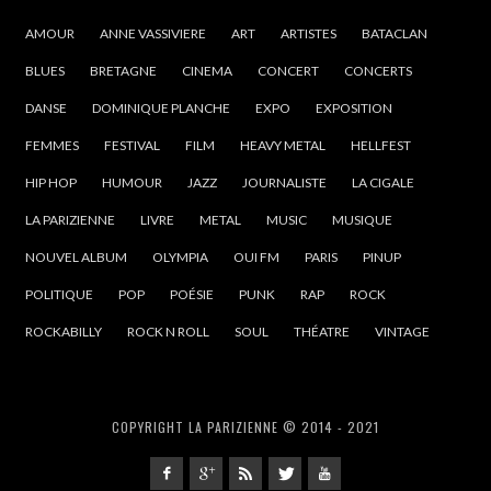
AMOUR
ANNE VASSIVIERE
ART
ARTISTES
BATACLAN
BLUES
BRETAGNE
CINEMA
CONCERT
CONCERTS
DANSE
DOMINIQUE PLANCHE
EXPO
EXPOSITION
FEMMES
FESTIVAL
FILM
HEAVY METAL
HELLFEST
HIP HOP
HUMOUR
JAZZ
JOURNALISTE
LA CIGALE
LA PARIZIENNE
LIVRE
METAL
MUSIC
MUSIQUE
NOUVEL ALBUM
OLYMPIA
OUI FM
PARIS
PINUP
POLITIQUE
POP
POÉSIE
PUNK
RAP
ROCK
ROCKABILLY
ROCK N ROLL
SOUL
THÉATRE
VINTAGE
COPYRIGHT LA PARIZIENNE © 2014 - 2021