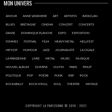
MON UNIVERS
AMOUR
ANNE VASSIVIERE
ART
ARTISTES
BATACLAN
BLUES
BRETAGNE
CINEMA
CONCERT
CONCERTS
DANSE
DOMINIQUE PLANCHE
EXPO
EXPOSITION
FEMMES
FESTIVAL
FILM
HEAVY METAL
HELLFEST
HIP HOP
HUMOUR
JAZZ
JOURNALISTE
LA CIGALE
LA PARIZIENNE
LIVRE
METAL
MUSIC
MUSIQUE
NOUVEL ALBUM
OLYMPIA
OUI FM
PARIS
PINUP
POLITIQUE
POP
POÉSIE
PUNK
RAP
ROCK
ROCKABILLY
ROCK N ROLL
SOUL
THÉATRE
VINTAGE
COPYRIGHT LA PARIZIENNE © 2014 - 2021