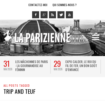
CONTACTEZ-MOI
QUI SOMMES-NOUS ?
31
29
LES MÂCHONNES DE PARIS
EXPO CALDER, LE ROI DU
: LA GOURMANDISE AU
FIL DE FER, UN BON GOÛT
FÉMININ
D’ENFANCE
MAI 2026
MAI 2026
M
ALL POSTS TAGGED
TRIP AND TEUF