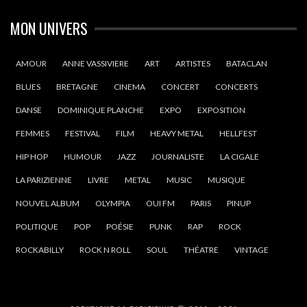
MON UNIVERS
AMOUR
ANNE VASSIVIERE
ART
ARTISTES
BATACLAN
BLUES
BRETAGNE
CINEMA
CONCERT
CONCERTS
DANSE
DOMINIQUE PLANCHE
EXPO
EXPOSITION
FEMMES
FESTIVAL
FILM
HEAVY METAL
HELLFEST
HIP HOP
HUMOUR
JAZZ
JOURNALISTE
LA CIGALE
LA PARIZIENNE
LIVRE
METAL
MUSIC
MUSIQUE
NOUVEL ALBUM
OLYMPIA
OUI FM
PARIS
PINUP
POLITIQUE
POP
POÉSIE
PUNK
RAP
ROCK
ROCKABILLY
ROCK N ROLL
SOUL
THÉATRE
VINTAGE