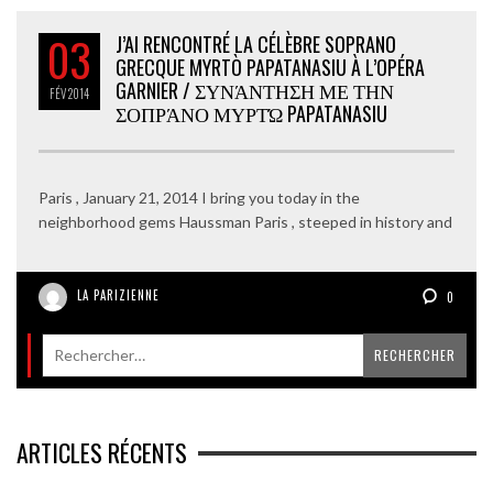
03
J’AI RENCONTRÉ LA CÉLÈBRE SOPRANO
GRECQUE MYRTÒ PAPATANASIU À L’OPÉRA
GARNIER / ΣΥΝΆΝΤΗΣΗ ΜΕ ΤΗΝ
FÉV
2014
ΣΟΠΡΆΝΟ ΜΥΡΤΏ PAPATANASIU
Paris , January 21, 2014 I bring you today in the
neighborhood gems Haussman Paris , steeped in history and
LA PARIZIENNE
0
ARTICLES RÉCENTS