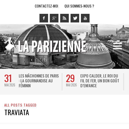
CONTACTEZ-MOI
QUI SOMMES-NOUS ?
31
29
LES MÂCHONNES DE PARIS
EXPO CALDER, LE ROI DU
: LA GOURMANDISE AU
FIL DE FER, UN BON GOÛT
FÉMININ
D’ENFANCE
MAI 2026
MAI 2026
M
ALL POSTS TAGGED
TRAVIATA