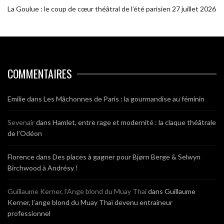
La Goulue : le coup de cœur théâtral de l’été parisien
27 juillet 2026
COMMENTAIRES
Emilie
dans
Les Mâchonnes de Paris : la gourmandise au féminin
Sevenair
dans
Hamlet, entre rage et modernité : la claque théâtrale
de l’Odéon
Florence
dans
Des places à gagner pour Bjørn Berge & Selwyn
Birchwood à Andrésy !
Guillaume Kerner, l’Ange blond du Muay Thaï
dans
Guillaume
Kerner, l’ange blond du Muay Thaï devenu entraineur
professionnel