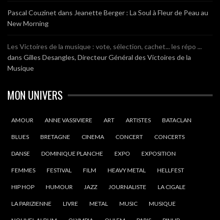
Pascal Couzinet
dans
Jeanette Berger : La Soul à Fleur de Peau au
New Morning
Les Victoires de la musique : vote, sélection, cachet... les répo ...
dans
Gilles Desangles, Directeur Général des Victoires de la
Musique
MON UNIVERS
AMOUR
ANNE VASSIVIERE
ART
ARTISTES
BATACLAN
BLUES
BRETAGNE
CINEMA
CONCERT
CONCERTS
DANSE
DOMINIQUE PLANCHE
EXPO
EXPOSITION
FEMMES
FESTIVAL
FILM
HEAVY METAL
HELLFEST
HIP HOP
HUMOUR
JAZZ
JOURNALISTE
LA CIGALE
LA PARIZIENNE
LIVRE
METAL
MUSIC
MUSIQUE