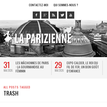
CONTACTEZ-MOI
QUI SOMMES-NOUS ?
31
29
LES MÂCHONNES DE PARIS
EXPO CALDER, LE ROI DU
: LA GOURMANDISE AU
FIL DE FER, UN BON GOÛT
FÉMININ
D’ENFANCE
MAI 2026
MAI 2026
M
ALL POSTS TAGGED
TRASH