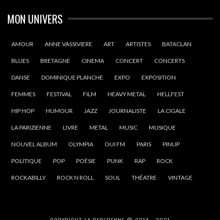
MON UNIVERS
AMOUR
ANNE VASSIVIERE
ART
ARTISTES
BATACLAN
BLUES
BRETAGNE
CINEMA
CONCERT
CONCERTS
DANSE
DOMINIQUE PLANCHE
EXPO
EXPOSITION
FEMMES
FESTIVAL
FILM
HEAVY METAL
HELLFEST
HIP HOP
HUMOUR
JAZZ
JOURNALISTE
LA CIGALE
LA PARIZIENNE
LIVRE
METAL
MUSIC
MUSIQUE
NOUVEL ALBUM
OLYMPIA
OUI FM
PARIS
PINUP
POLITIQUE
POP
POÉSIE
PUNK
RAP
ROCK
ROCKABILLY
ROCK N ROLL
SOUL
THÉATRE
VINTAGE