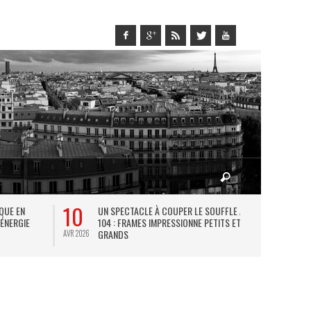
10
27
IQUE EN
UN SPECTACLE À COUPER LE SOUFFLE AU
L
 ÉNERGIE
104 : FRAMES IMPRESSIONNE PETITS ET
TH
GRANDS
AVR 2026
JUIL 2026