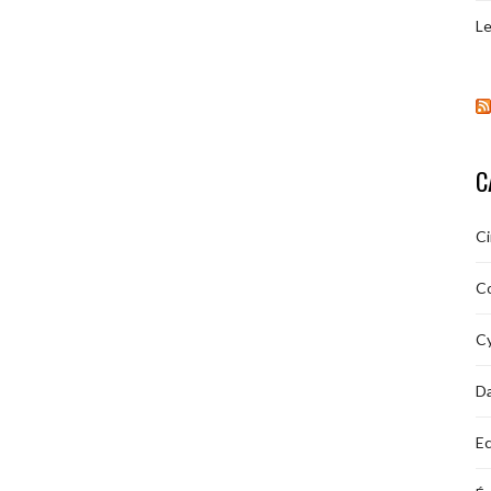
Le
C
C
C
Cy
D
Ec