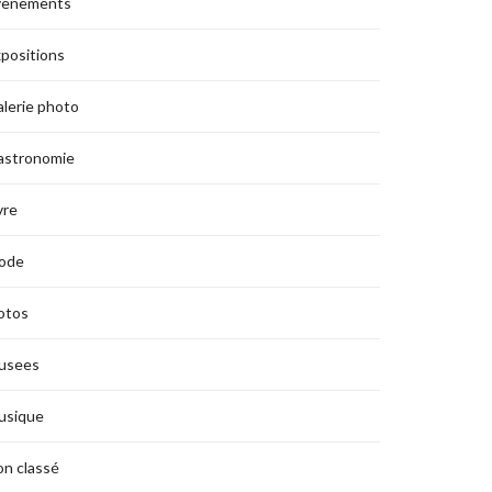
vènements
positions
lerie photo
astronomie
vre
ode
otos
usees
usique
n classé