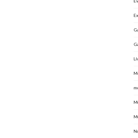
É
Ex
Ga
G
Li
M
m
M
M
No