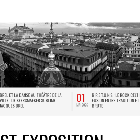
01
BREL ET LA DANSE AU THÉÂTRE DE LA
B.R.E.T.O.N.S : LE ROCK CELT
VILLE : DE KEERSMAEKER SUBLIME
FUSION ENTRE TRADITION ET
JACQUES BREL
BRUTE
MAI 2026