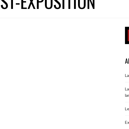
ST-EXPOSITION
A
La
La
la
Le
Ex