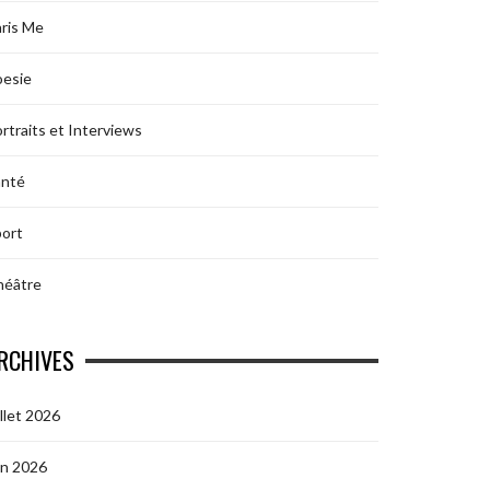
ris Me
oesie
rtraits et Interviews
anté
ort
héâtre
RCHIVES
illet 2026
in 2026