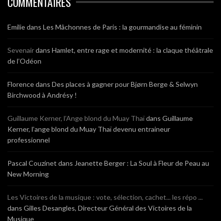
COMMENTAIRES
Emilie
dans
Les Mâchonnes de Paris : la gourmandise au féminin
Sevenair
dans
Hamlet, entre rage et modernité : la claque théâtrale
de l’Odéon
Florence
dans
Des places à gagner pour Bjørn Berge & Selwyn
Birchwood à Andrésy !
Guillaume Kerner, l’Ange blond du Muay Thaï
dans
Guillaume
Kerner, l’ange blond du Muay Thaï devenu entraineur
professionnel
Pascal Couzinet
dans
Jeanette Berger : La Soul à Fleur de Peau au
New Morning
Les Victoires de la musique : vote, sélection, cachet... les répo ...
dans
Gilles Desangles, Directeur Général des Victoires de la
Musique