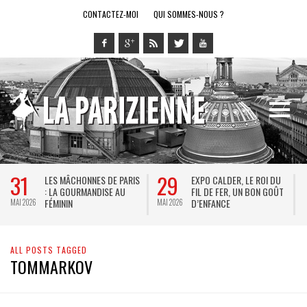
CONTACTEZ-MOI
QUI SOMMES-NOUS ?
31
29
LES MÂCHONNES DE PARIS
EXPO CALDER, LE ROI DU
: LA GOURMANDISE AU
FIL DE FER, UN BON GOÛT
FÉMININ
D’ENFANCE
MAI 2026
MAI 2026
M
ALL POSTS TAGGED
TOMMARKOV