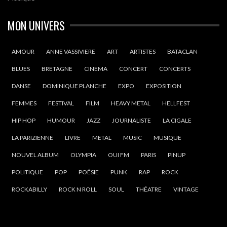
MON UNIVERS
AMOUR
ANNE VASSIVIERE
ART
ARTISTES
BATACLAN
BLUES
BRETAGNE
CINEMA
CONCERT
CONCERTS
DANSE
DOMINIQUE PLANCHE
EXPO
EXPOSITION
FEMMES
FESTIVAL
FILM
HEAVY METAL
HELLFEST
HIP HOP
HUMOUR
JAZZ
JOURNALISTE
LA CIGALE
LA PARIZIENNE
LIVRE
METAL
MUSIC
MUSIQUE
NOUVEL ALBUM
OLYMPIA
OUI FM
PARIS
PINUP
POLITIQUE
POP
POÉSIE
PUNK
RAP
ROCK
ROCKABILLY
ROCK N ROLL
SOUL
THÉATRE
VINTAGE