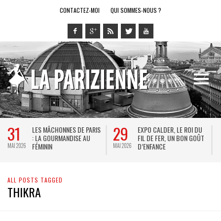
CONTACTEZ-MOI
QUI SOMMES-NOUS ?
31
29
LES MÂCHONNES DE PARIS
EXPO CALDER, LE ROI DU
: LA GOURMANDISE AU
FIL DE FER, UN BON GOÛT
FÉMININ
D’ENFANCE
MAI 2026
MAI 2026
M
ALL POSTS TAGGED
THIKRA