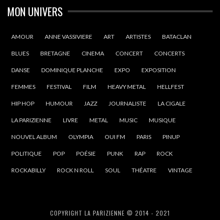
MON UNIVERS
AMOUR
ANNE VASSIVIERE
ART
ARTISTES
BATACLAN
BLUES
BRETAGNE
CINEMA
CONCERT
CONCERTS
DANSE
DOMINIQUE PLANCHE
EXPO
EXPOSITION
FEMMES
FESTIVAL
FILM
HEAVY METAL
HELLFEST
HIP HOP
HUMOUR
JAZZ
JOURNALISTE
LA CIGALE
LA PARIZIENNE
LIVRE
METAL
MUSIC
MUSIQUE
NOUVEL ALBUM
OLYMPIA
OUI FM
PARIS
PINUP
POLITIQUE
POP
POÉSIE
PUNK
RAP
ROCK
ROCKABILLY
ROCK N ROLL
SOUL
THÉATRE
VINTAGE
COPYRIGHT LA PARIZIENNE © 2014 - 2021