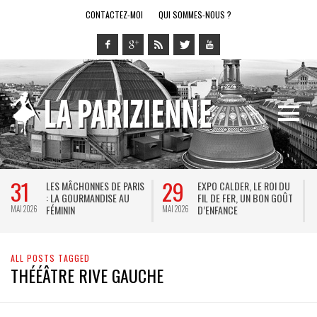
CONTACTEZ-MOI
QUI SOMMES-NOUS ?
31
29
LES MÂCHONNES DE PARIS
EXPO CALDER, LE ROI DU
: LA GOURMANDISE AU
FIL DE FER, UN BON GOÛT
FÉMININ
D’ENFANCE
MAI 2026
MAI 2026
M
ALL POSTS TAGGED
THÉÉÂTRE RIVE GAUCHE