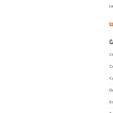
Le
C
C
C
Cy
D
Ec