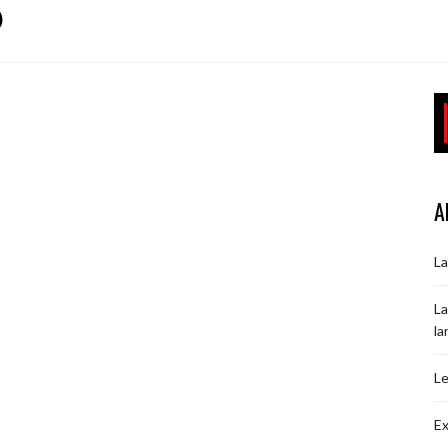
S
A
La
La
la
Le
Ex