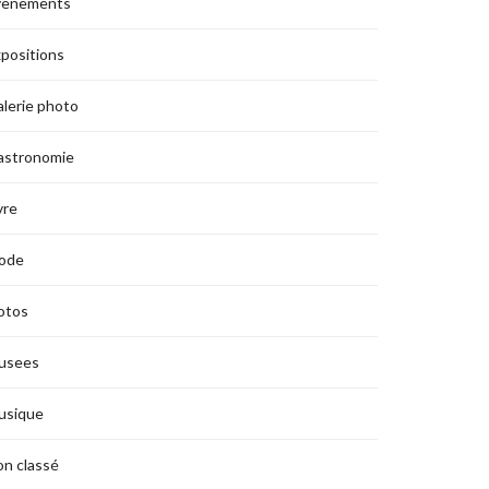
vènements
positions
lerie photo
astronomie
vre
ode
otos
usees
usique
n classé