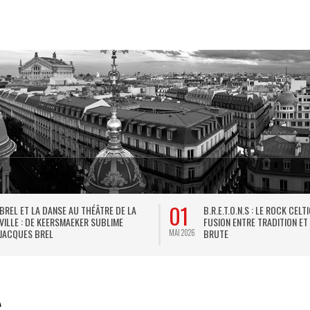
01
BREL ET LA DANSE AU THÉÂTRE DE LA
B.R.E.T.O.N.S : LE ROCK CELT
VILLE : DE KEERSMAEKER SUBLIME
FUSION ENTRE TRADITION ET
JACQUES BREL
BRUTE
MAI 2026