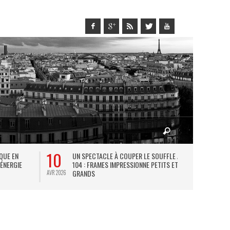
10
27
IQUE EN
UN SPECTACLE À COUPER LE SOUFFLE AU
L
 ÉNERGIE
104 : FRAMES IMPRESSIONNE PETITS ET
TH
GRANDS
AVR 2026
JUIL 2026