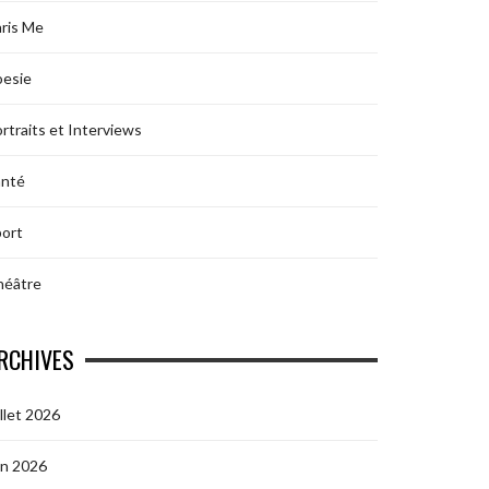
ris Me
oesie
rtraits et Interviews
anté
ort
héâtre
RCHIVES
illet 2026
in 2026