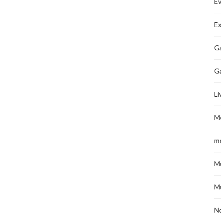
É
Ex
Ga
G
Li
M
m
M
M
No