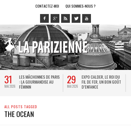
CONTACTEZ-MOI
QUI SOMMES-NOUS ?
31
29
LES MÂCHONNES DE PARIS
EXPO CALDER, LE ROI DU
: LA GOURMANDISE AU
FIL DE FER, UN BON GOÛT
FÉMININ
D’ENFANCE
MAI 2026
MAI 2026
M
ALL POSTS TAGGED
THE OCEAN