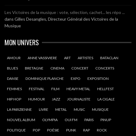
Les Victoires de la musique : vote, sélection, cachet... les répo ...
dans
Gilles Desangles, Directeur Général des Victoires de la
Musique
MON UNIVERS
AMOUR
ANNE VASSIVIERE
ART
ARTISTES
BATACLAN
BLUES
BRETAGNE
CINEMA
CONCERT
CONCERTS
DANSE
DOMINIQUE PLANCHE
EXPO
EXPOSITION
FEMMES
FESTIVAL
FILM
HEAVY METAL
HELLFEST
HIP HOP
HUMOUR
JAZZ
JOURNALISTE
LA CIGALE
LA PARIZIENNE
LIVRE
METAL
MUSIC
MUSIQUE
NOUVEL ALBUM
OLYMPIA
OUI FM
PARIS
PINUP
POLITIQUE
POP
POÉSIE
PUNK
RAP
ROCK