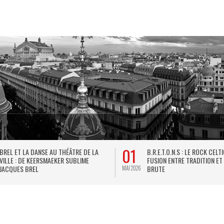
01
BREL ET LA DANSE AU THÉÂTRE DE LA
B.R.E.T.O.N.S : LE ROCK CELT
VILLE : DE KEERSMAEKER SUBLIME
FUSION ENTRE TRADITION ET
JACQUES BREL
BRUTE
MAI 2026