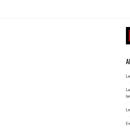
A
La
La
la
Le
Ex