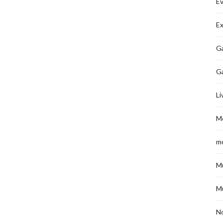
É
Ex
Ga
G
Li
M
m
M
M
No