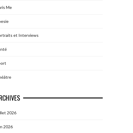
ris Me
oesie
rtraits et Interviews
anté
ort
héâtre
RCHIVES
illet 2026
in 2026