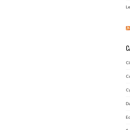
Le
C
C
C
Cy
D
Ec