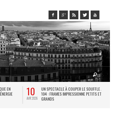
10
27
IQUE EN
UN SPECTACLE À COUPER LE SOUFFLE AU
L
 ÉNERGIE
104 : FRAMES IMPRESSIONNE PETITS ET
TH
GRANDS
AVR 2026
JUIL 2026