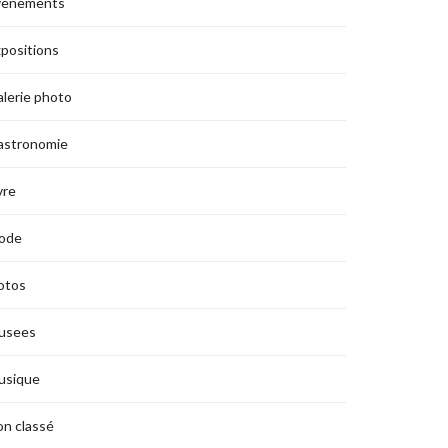
vènements
positions
lerie photo
astronomie
vre
ode
otos
usees
usique
n classé