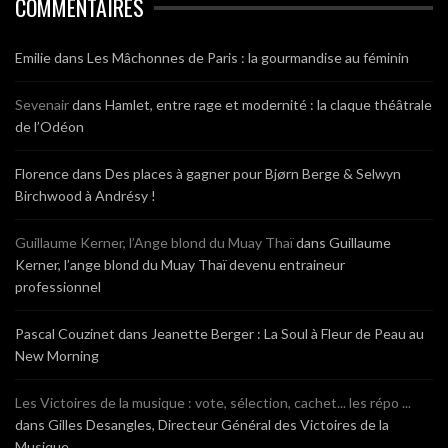
COMMENTAIRES
Emilie
dans
Les Mâchonnes de Paris : la gourmandise au féminin
Sevenair
dans
Hamlet, entre rage et modernité : la claque théâtrale
de l’Odéon
Florence
dans
Des places à gagner pour Bjørn Berge & Selwyn
Birchwood à Andrésy !
Guillaume Kerner, l’Ange blond du Muay Thaï
dans
Guillaume
Kerner, l’ange blond du Muay Thaï devenu entraineur
professionnel
Pascal Couzinet
dans
Jeanette Berger : La Soul à Fleur de Peau au
New Morning
Les Victoires de la musique : vote, sélection, cachet... les répo ...
dans
Gilles Desangles, Directeur Général des Victoires de la
Musique