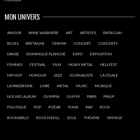
MON UNIVERS
AMOUR
ANNE VASSIVIERE
ART
ARTISTES
BATACLAN
BLUES
BRETAGNE
CINEMA
CONCERT
CONCERTS
DANSE
DOMINIQUE PLANCHE
EXPO
EXPOSITION
FEMMES
FESTIVAL
FILM
HEAVY METAL
HELLFEST
HIP HOP
HUMOUR
JAZZ
JOURNALISTE
LA CIGALE
LA PARIZIENNE
LIVRE
METAL
MUSIC
MUSIQUE
NOUVEL ALBUM
OLYMPIA
OUI FM
PARIS
PINUP
POLITIQUE
POP
POÉSIE
PUNK
RAP
ROCK
ROCKABILLY
ROCK N ROLL
SOUL
THÉATRE
VINTAGE