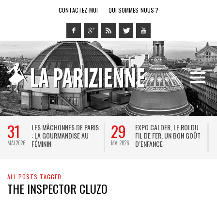
CONTACTEZ-MOI
QUI SOMMES-NOUS ?
31
29
LES MÂCHONNES DE PARIS
EXPO CALDER, LE ROI DU
: LA GOURMANDISE AU
FIL DE FER, UN BON GOÛT
FÉMININ
D’ENFANCE
MAI 2026
MAI 2026
M
ALL POSTS TAGGED
THE INSPECTOR CLUZO