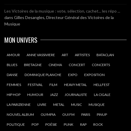
Les Victoires de la musique : vote, sélection, cachet... les répo ...
dans
Gilles Desangles, Directeur Général des Victoires de la
Musique
MON UNIVERS
AMOUR
ANNE VASSIVIERE
ART
ARTISTES
BATACLAN
BLUES
BRETAGNE
CINEMA
CONCERT
CONCERTS
DANSE
DOMINIQUE PLANCHE
EXPO
EXPOSITION
FEMMES
FESTIVAL
FILM
HEAVY METAL
HELLFEST
HIP HOP
HUMOUR
JAZZ
JOURNALISTE
LA CIGALE
LA PARIZIENNE
LIVRE
METAL
MUSIC
MUSIQUE
NOUVEL ALBUM
OLYMPIA
OUI FM
PARIS
PINUP
POLITIQUE
POP
POÉSIE
PUNK
RAP
ROCK