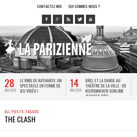
CONTACTEZ-MOI
QUI SOMMES-NOUS ?
28
14
LE RING DE KATHARSY, UN
BREL ET LA DANSE AU
SPECTACLE EN FORME DE
THÉÂTRE DE LA VILLE : DE
JEU VIDÉO !
KEERSMAEKER SUBLIME
MAI 2026
MAI 2026
M
JACQUES BREL
ALL POSTS TAGGED
THE CLASH