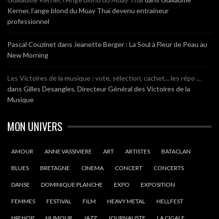
Kerner, l’ange blond du Muay Thaï devenu entraineur
professionnel
Pascal Couzinet
dans
Jeanette Berger : La Soul à Fleur de Peau au
New Morning
Les Victoires de la musique : vote, sélection, cachet... les répo ...
dans
Gilles Desangles, Directeur Général des Victoires de la
Musique
MON UNIVERS
AMOUR
ANNE VASSIVIERE
ART
ARTISTES
BATACLAN
BLUES
BRETAGNE
CINEMA
CONCERT
CONCERTS
DANSE
DOMINIQUE PLANCHE
EXPO
EXPOSITION
FEMMES
FESTIVAL
FILM
HEAVY METAL
HELLFEST
HIP HOP
HUMOUR
JAZZ
JOURNALISTE
LA CIGALE