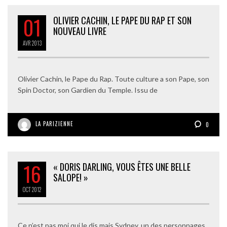
01
OLIVIER CACHIN, LE PAPE DU RAP ET SON
NOUVEAU LIVRE
AVR
2013
Olivier Cachin, le Pape du Rap. Toute culture a son Pape, son
Spin Doctor, son Gardien du Temple. Issu de
LA PARIZIENNE
0
16
« DORIS DARLING, VOUS ÊTES UNE BELLE
SALOPE! »
OCT
2012
Ce n’est pas moi qui le dis mais Sydney, un des personnages