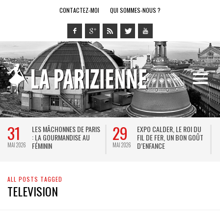
CONTACTEZ-MOI
QUI SOMMES-NOUS ?
31
29
LES MÂCHONNES DE PARIS
EXPO CALDER, LE ROI DU
: LA GOURMANDISE AU
FIL DE FER, UN BON GOÛT
FÉMININ
D’ENFANCE
MAI 2026
MAI 2026
M
ALL POSTS TAGGED
TELEVISION