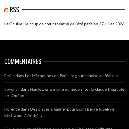
RSS
La Goulue : le coup de cœur théâtral de l’été parisien
27 juillet 2026
COMMENTAIRES
Emilie
dans
Les Mâchonnes de Paris : la gourmandise au féminin
Sevenair
dans
Hamlet, entre rage et modernité : la claque théâtrale
de l’Odéon
Florence
dans
Des places à gagner pour Bjørn Berge & Selwyn
Birchwood à Andrésy !
Guillaume Kerner, l’Ange blond du Muay Thaï
dans
Guillaume