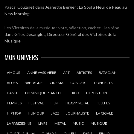
Pascal Couzinet
dans
Jeanette Berger : La Soul à Fleur de Peau au
New Morning
Les Victoires de la musique : vote, sélection, cachet... les répo ...
dans
Gilles Desangles, Directeur Général des Victoires de la
Musique
MON UNIVERS
AMOUR
ANNE VASSIVIERE
ART
ARTISTES
BATACLAN
BLUES
BRETAGNE
CINEMA
CONCERT
CONCERTS
DANSE
DOMINIQUE PLANCHE
EXPO
EXPOSITION
FEMMES
FESTIVAL
FILM
HEAVY METAL
HELLFEST
HIP HOP
HUMOUR
JAZZ
JOURNALISTE
LA CIGALE
LA PARIZIENNE
LIVRE
METAL
MUSIC
MUSIQUE
NOUVEL ALBUM
OLYMPIA
OUI FM
PARIS
PINUP