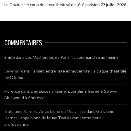
La Goulue : le coup de cœur théâtral de l’été parisien
27 juillet 2026
COMMENTAIRES
Emilie
dans
Les Mâchonnes de Paris : la gourmandise au féminin
Sevenair
dans
Hamlet, entre rage et modernité : la claque théâtrale
de l’Odéon
Florence
dans
Des places à gagner pour Bjørn Berge & Selwyn
Birchwood à Andrésy !
Guillaume Kerner, l’Ange blond du Muay Thaï
dans
Guillaume
Kerner, l’ange blond du Muay Thaï devenu entraineur
professionnel