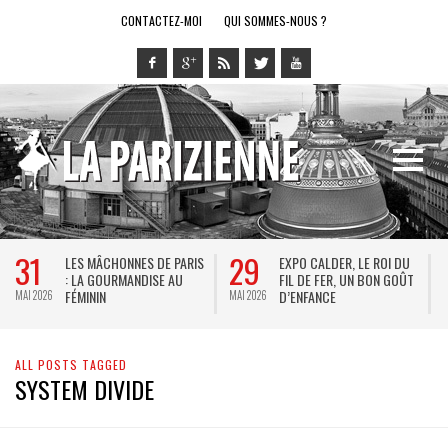
CONTACTEZ-MOI
QUI SOMMES-NOUS ?
31
29
LES MÂCHONNES DE PARIS
EXPO CALDER, LE ROI DU
: LA GOURMANDISE AU
FIL DE FER, UN BON GOÛT
FÉMININ
D’ENFANCE
MAI 2026
MAI 2026
M
ALL POSTS TAGGED
SYSTEM DIVIDE