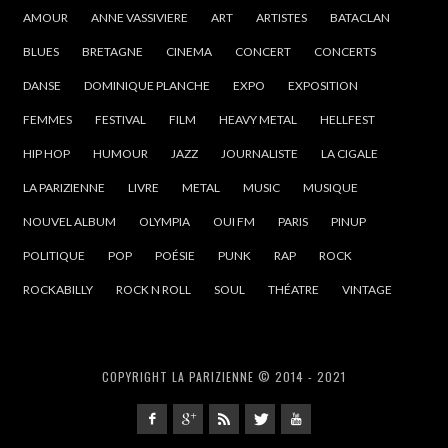
AMOUR
ANNE VASSIVIERE
ART
ARTISTES
BATACLAN
BLUES
BRETAGNE
CINEMA
CONCERT
CONCERTS
DANSE
DOMINIQUE PLANCHE
EXPO
EXPOSITION
FEMMES
FESTIVAL
FILM
HEAVY METAL
HELLFEST
HIP HOP
HUMOUR
JAZZ
JOURNALISTE
LA CIGALE
LA PARIZIENNE
LIVRE
METAL
MUSIC
MUSIQUE
NOUVEL ALBUM
OLYMPIA
OUI FM
PARIS
PINUP
POLITIQUE
POP
POÉSIE
PUNK
RAP
ROCK
ROCKABILLY
ROCK N ROLL
SOUL
THÉATRE
VINTAGE
COPYRIGHT LA PARIZIENNE © 2014 - 2021