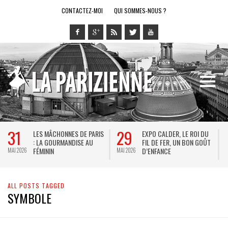
CONTACTEZ-MOI
QUI SOMMES-NOUS ?
31
29
LES MÂCHONNES DE PARIS
EXPO CALDER, LE ROI DU
: LA GOURMANDISE AU
FIL DE FER, UN BON GOÛT
FÉMININ
D’ENFANCE
MAI 2026
MAI 2026
M
ALL POSTS TAGGED
SYMBOLE