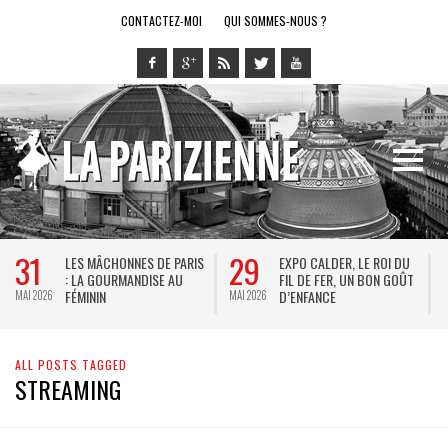
CONTACTEZ-MOI
QUI SOMMES-NOUS ?
31
29
LES MÂCHONNES DE PARIS
EXPO CALDER, LE ROI DU
: LA GOURMANDISE AU
FIL DE FER, UN BON GOÛT
FÉMININ
D’ENFANCE
MAI 2026
MAI 2026
M
ALL POSTS TAGGED
STREAMING