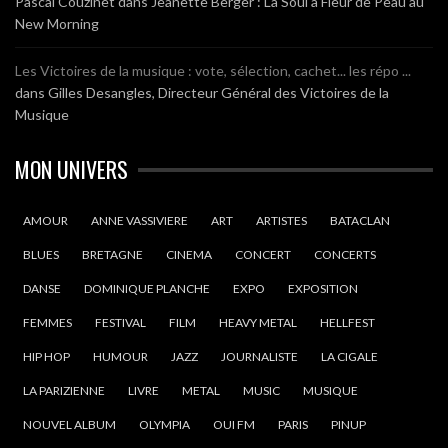
Pascal Couzinet
dans
Jeanette Berger : La Soul à Fleur de Peau au
New Morning
Les Victoires de la musique : vote, sélection, cachet... les répo ...
dans
Gilles Desangles, Directeur Général des Victoires de la
Musique
MON UNIVERS
AMOUR
ANNE VASSIVIERE
ART
ARTISTES
BATACLAN
BLUES
BRETAGNE
CINEMA
CONCERT
CONCERTS
DANSE
DOMINIQUE PLANCHE
EXPO
EXPOSITION
FEMMES
FESTIVAL
FILM
HEAVY METAL
HELLFEST
HIP HOP
HUMOUR
JAZZ
JOURNALISTE
LA CIGALE
LA PARIZIENNE
LIVRE
METAL
MUSIC
MUSIQUE
NOUVEL ALBUM
OLYMPIA
OUI FM
PARIS
PINUP