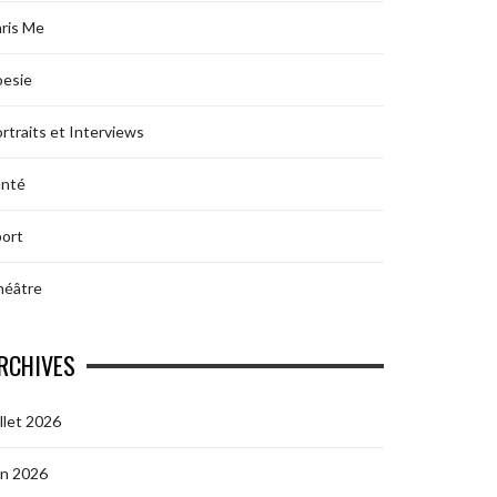
ris Me
oesie
rtraits et Interviews
anté
ort
héâtre
RCHIVES
illet 2026
in 2026