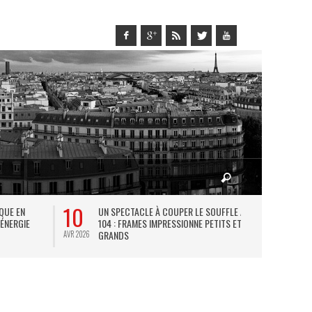
10
27
IQUE EN
UN SPECTACLE À COUPER LE SOUFFLE AU
L
 ÉNERGIE
104 : FRAMES IMPRESSIONNE PETITS ET
TH
GRANDS
AVR 2026
JUIL 2026