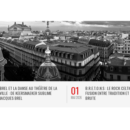
01
BREL ET LA DANSE AU THÉÂTRE DE LA
B.R.E.T.O.N.S : LE ROCK CELT
VILLE : DE KEERSMAEKER SUBLIME
FUSION ENTRE TRADITION ET
JACQUES BREL
BRUTE
MAI 2026