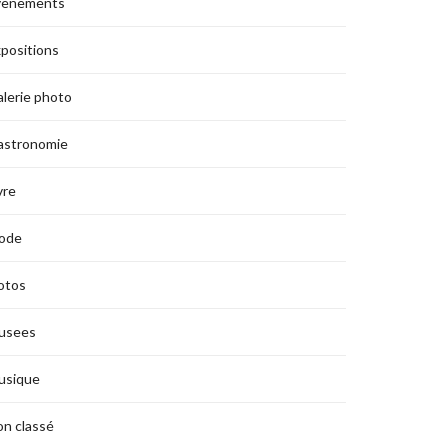
vènements
positions
lerie photo
astronomie
vre
ode
otos
usees
usique
n classé