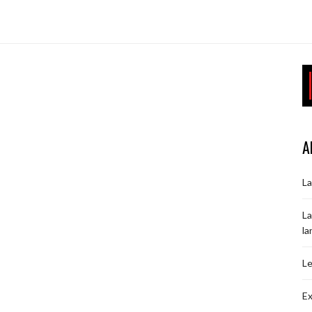
A
La
La
la
Le
Ex