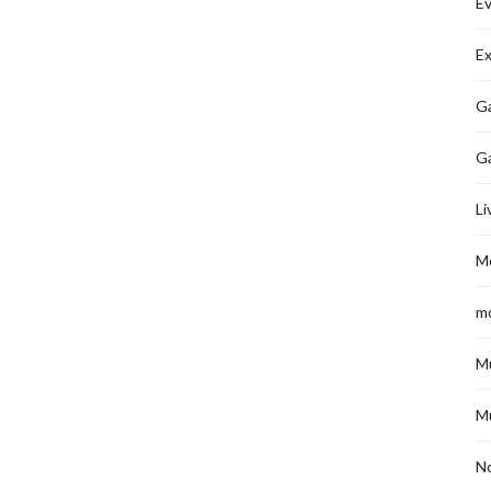
É
Ex
Ga
G
Li
M
m
M
M
No