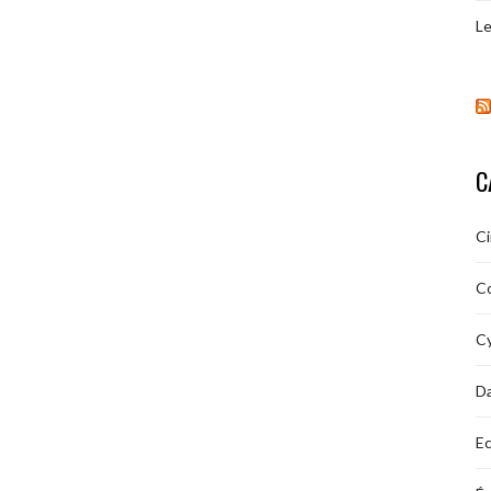
Le
C
C
C
Cy
D
Ec