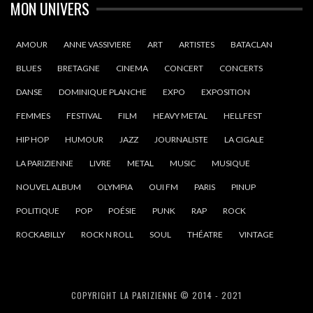
MON UNIVERS
AMOUR
ANNE VASSIVIERE
ART
ARTISTES
BATACLAN
BLUES
BRETAGNE
CINEMA
CONCERT
CONCERTS
DANSE
DOMINIQUE PLANCHE
EXPO
EXPOSITION
FEMMES
FESTIVAL
FILM
HEAVY METAL
HELLFEST
HIP HOP
HUMOUR
JAZZ
JOURNALISTE
LA CIGALE
LA PARIZIENNE
LIVRE
METAL
MUSIC
MUSIQUE
NOUVEL ALBUM
OLYMPIA
OUI FM
PARIS
PINUP
POLITIQUE
POP
POÉSIE
PUNK
RAP
ROCK
ROCKABILLY
ROCK N ROLL
SOUL
THÉATRE
VINTAGE
COPYRIGHT LA PARIZIENNE © 2014 - 2021