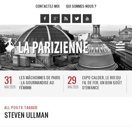
CONTACTEZ-MOI
QUI SOMMES-NOUS ?
31
29
LES MÂCHONNES DE PARIS
EXPO CALDER, LE ROI DU
: LA GOURMANDISE AU
FIL DE FER, UN BON GOÛT
FÉMININ
D’ENFANCE
MAI 2026
MAI 2026
M
ALL POSTS TAGGED
STEVEN ULLMAN