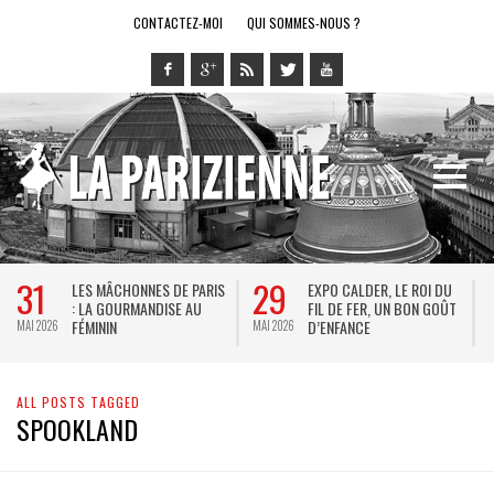
CONTACTEZ-MOI
QUI SOMMES-NOUS ?
31
29
LES MÂCHONNES DE PARIS
EXPO CALDER, LE ROI DU
: LA GOURMANDISE AU
FIL DE FER, UN BON GOÛT
FÉMININ
D’ENFANCE
MAI 2026
MAI 2026
M
ALL POSTS TAGGED
SPOOKLAND