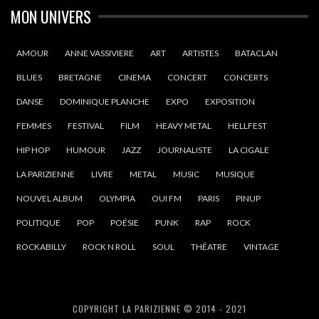
MON UNIVERS
AMOUR
ANNE VASSIVIERE
ART
ARTISTES
BATACLAN
BLUES
BRETAGNE
CINEMA
CONCERT
CONCERTS
DANSE
DOMINIQUE PLANCHE
EXPO
EXPOSITION
FEMMES
FESTIVAL
FILM
HEAVY METAL
HELLFEST
HIP HOP
HUMOUR
JAZZ
JOURNALISTE
LA CIGALE
LA PARIZIENNE
LIVRE
METAL
MUSIC
MUSIQUE
NOUVEL ALBUM
OLYMPIA
OUI FM
PARIS
PINUP
POLITIQUE
POP
POÉSIE
PUNK
RAP
ROCK
ROCKABILLY
ROCK N ROLL
SOUL
THÉATRE
VINTAGE
COPYRIGHT LA PARIZIENNE © 2014 - 2021