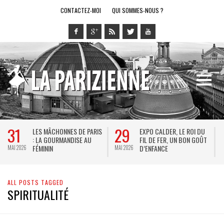
CONTACTEZ-MOI
QUI SOMMES-NOUS ?
31
29
LES MÂCHONNES DE PARIS
EXPO CALDER, LE ROI DU
: LA GOURMANDISE AU
FIL DE FER, UN BON GOÛT
FÉMININ
D’ENFANCE
MAI 2026
MAI 2026
M
ALL POSTS TAGGED
SPIRITUALITÉ