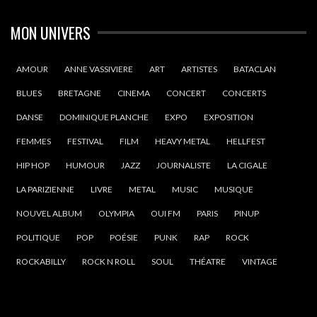
MON UNIVERS
AMOUR
ANNE VASSIVIERE
ART
ARTISTES
BATACLAN
BLUES
BRETAGNE
CINEMA
CONCERT
CONCERTS
DANSE
DOMINIQUE PLANCHE
EXPO
EXPOSITION
FEMMES
FESTIVAL
FILM
HEAVY METAL
HELLFEST
HIP HOP
HUMOUR
JAZZ
JOURNALISTE
LA CIGALE
LA PARIZIENNE
LIVRE
METAL
MUSIC
MUSIQUE
NOUVEL ALBUM
OLYMPIA
OUI FM
PARIS
PINUP
POLITIQUE
POP
POÉSIE
PUNK
RAP
ROCK
ROCKABILLY
ROCK N ROLL
SOUL
THÉATRE
VINTAGE