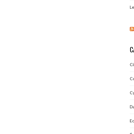
Le
C
C
C
Cy
D
Ec