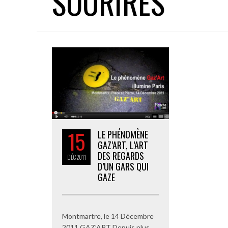
SOURIRES
15
LE PHÉNOMÈNE
GAZ’ART, L’ART
DES REGARDS
DÉC
2011
D’UN GARS QUI
GAZE
Montmartre, le 14 Décembre
2011 GAZ’ART Depuis plus