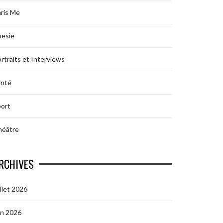
ris Me
oesie
rtraits et Interviews
anté
ort
héâtre
RCHIVES
illet 2026
in 2026