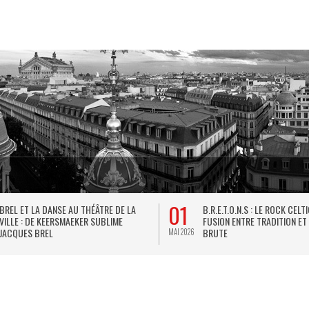
01
BREL ET LA DANSE AU THÉÂTRE DE LA
B.R.E.T.O.N.S : LE ROCK CELT
VILLE : DE KEERSMAEKER SUBLIME
FUSION ENTRE TRADITION ET
JACQUES BREL
BRUTE
MAI 2026