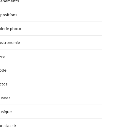
vènements
positions
lerie photo
astronomie
vre
ode
otos
usees
usique
n classé