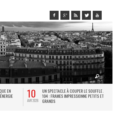
10
27
IQUE EN
UN SPECTACLE À COUPER LE SOUFFLE AU
L
 ÉNERGIE
104 : FRAMES IMPRESSIONNE PETITS ET
TH
GRANDS
AVR 2026
JUIL 2026