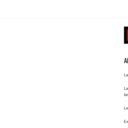
A
La
La
la
Le
Ex