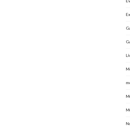
É
Ex
Ga
G
Li
M
m
M
M
No