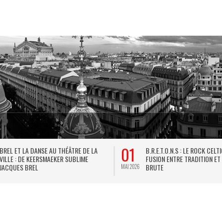
01
BREL ET LA DANSE AU THÉÂTRE DE LA
B.R.E.T.O.N.S : LE ROCK CELT
VILLE : DE KEERSMAEKER SUBLIME
FUSION ENTRE TRADITION ET
JACQUES BREL
BRUTE
MAI 2026