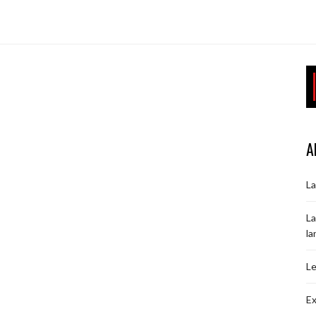
A
La
La
la
Le
Ex