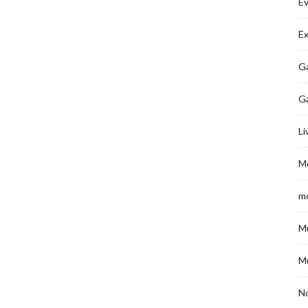
É
Ex
Ga
G
Li
M
m
M
M
No