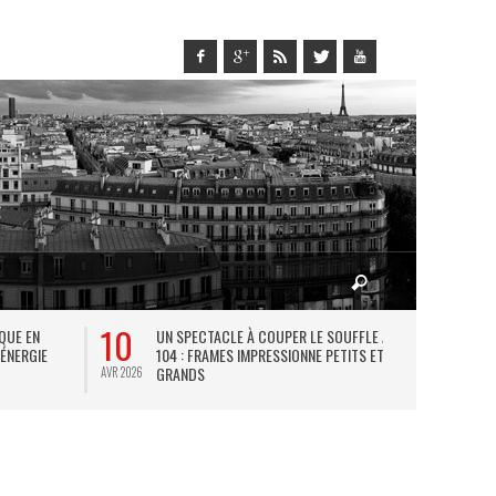
10
27
IQUE EN
UN SPECTACLE À COUPER LE SOUFFLE AU
L
 ÉNERGIE
104 : FRAMES IMPRESSIONNE PETITS ET
TH
GRANDS
AVR 2026
JUIL 2026