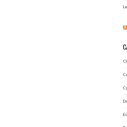
Le
C
C
C
Cy
D
Ec