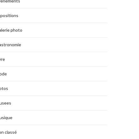
vènements
positions
lerie photo
astronomie
vre
ode
otos
usees
usique
n classé