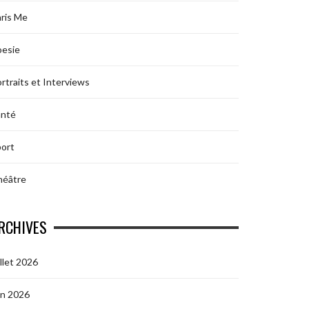
ris Me
oesie
rtraits et Interviews
anté
ort
héâtre
RCHIVES
illet 2026
in 2026