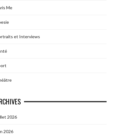
ris Me
oesie
rtraits et Interviews
anté
ort
héâtre
RCHIVES
illet 2026
in 2026