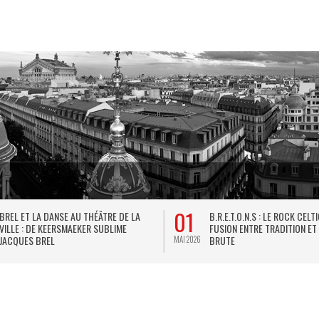
01
BREL ET LA DANSE AU THÉÂTRE DE LA
B.R.E.T.O.N.S : LE ROCK CELT
VILLE : DE KEERSMAEKER SUBLIME
FUSION ENTRE TRADITION ET
JACQUES BREL
BRUTE
MAI 2026