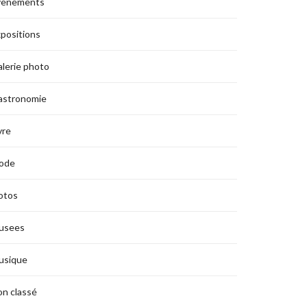
vènements
positions
lerie photo
astronomie
vre
ode
otos
usees
usique
n classé