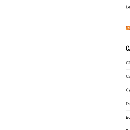
Le
C
C
C
Cy
D
Ec