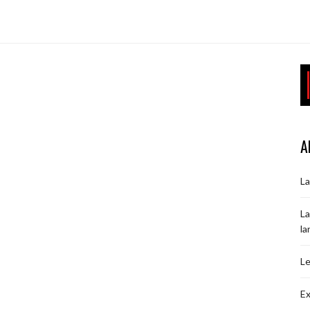
A
La
La
la
Le
Ex