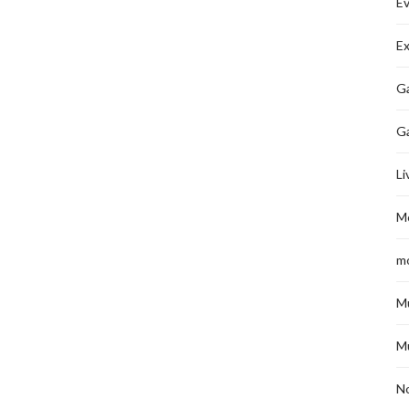
É
Ex
Ga
G
Li
M
m
M
M
No