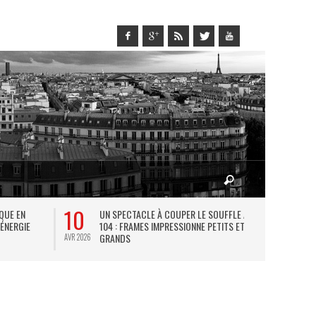
10
27
IQUE EN
UN SPECTACLE À COUPER LE SOUFFLE AU
L
 ÉNERGIE
104 : FRAMES IMPRESSIONNE PETITS ET
TH
GRANDS
AVR 2026
JUIL 2026