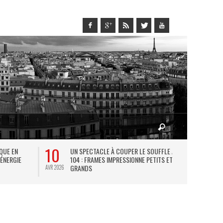
10
27
IQUE EN
UN SPECTACLE À COUPER LE SOUFFLE AU
L
 ÉNERGIE
104 : FRAMES IMPRESSIONNE PETITS ET
TH
GRANDS
AVR 2026
JUIL 2026