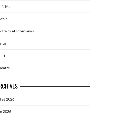
ris Me
oesie
rtraits et Interviews
anté
ort
héâtre
RCHIVES
illet 2026
in 2026