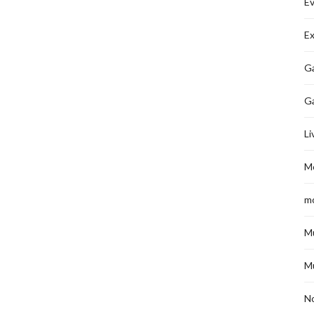
É
Ex
Ga
G
Li
M
m
M
M
No