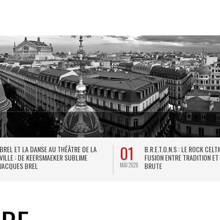
01
BREL ET LA DANSE AU THÉÂTRE DE LA
B.R.E.T.O.N.S : LE ROCK CELT
VILLE : DE KEERSMAEKER SUBLIME
FUSION ENTRE TRADITION ET
JACQUES BREL
BRUTE
MAI 2026