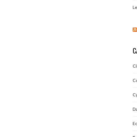
Le
C
C
C
Cy
D
Ec