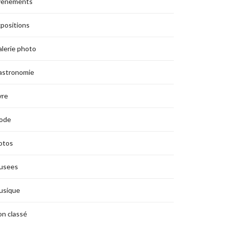
vènements
positions
lerie photo
astronomie
vre
ode
otos
usees
usique
n classé