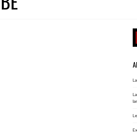
RBE
A
La
La
la
Le
Ex